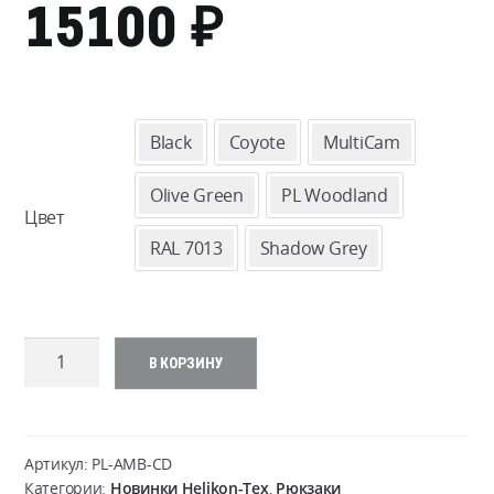
₽
ДИАПАЗО
15100
ЦЕН:
13800 ₽
Black
Coyote
MultiCam
–
Olive Green
PL Woodland
Цвет
15100 ₽
RAL 7013
Shadow Grey
Количество
В КОРЗИНУ
товара
Ambush
Backpack
-
Артикул:
PL-AMB-CD
Cordura
Категории:
Новинки Helikon-Tex
,
Рюкзаки