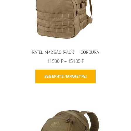
RATEL MK2 BACKPACK — CORDURA
Диапазон
11500
₽
–
15100
₽
цен:
Этот
11500 ₽
ВЫБЕРИТЕ ПАРАМЕТРЫ
товар
–
имеет
15100 ₽
несколько
вариаций.
Опции
можно
выбрать