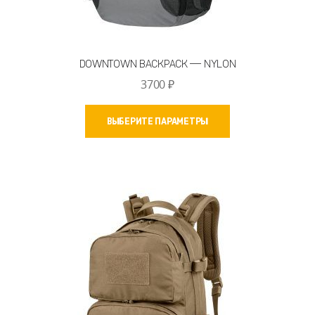
DOWNTOWN BACKPACK — NYLON
3700
₽
Этот
ВЫБЕРИТЕ ПАРАМЕТРЫ
товар
имеет
несколько
вариаций.
Опции
можно
выбрать
на
странице
товара.