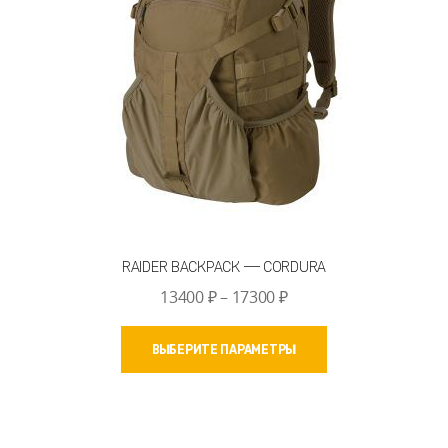
на
странице
товара.
RAIDER BACKPACK — CORDURA
Диапазон
13400
₽
–
17300
₽
цен:
Этот
13400 ₽
ВЫБЕРИТЕ ПАРАМЕТРЫ
товар
–
имеет
17300 ₽
несколько
вариаций.