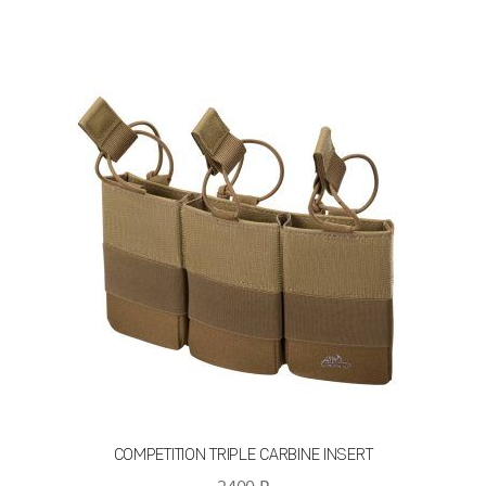
имеет
несколько
вариаций.
Опции
можно
выбрать
на
странице
товара.
COMPETITION TRIPLE CARBINE INSERT