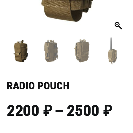
RADIO POUCH
₽
₽
ДИ
2200
–
2500
ЦЕ