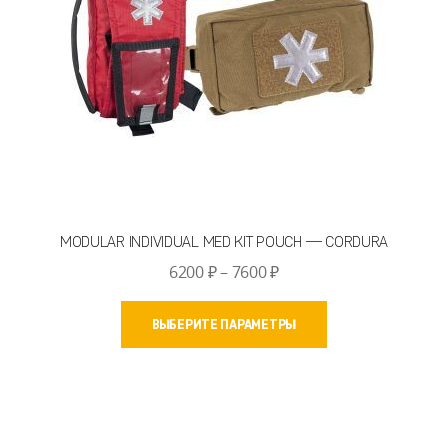
MODULAR INDIVIDUAL MED KIT POUCH — CORDURA
Диапазон
6200
₽
–
7600
₽
цен:
Этот
6200 ₽
ВЫБЕРИТЕ ПАРАМЕТРЫ
товар
–
имеет
7600 ₽
несколько
вариаций.
Опции