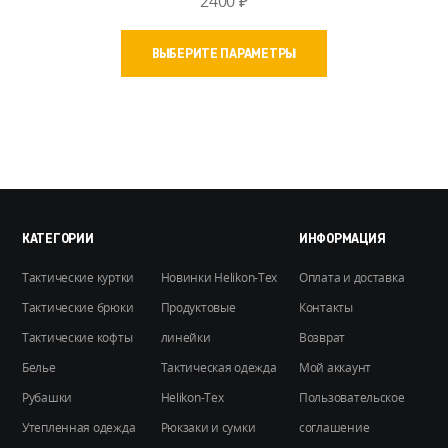
2400
₽
Этот
ВЫБЕРИТЕ ПАРАМЕТРЫ
товар
имеет
несколько
вариаций.
Опции
можно
выбрать
на
КАТЕГОРИИ
ИНФОРМАЦИЯ
странице
Тактические куртки
Новинки Helikon-Tex
Оплата и доставка
товара.
Тактические брюки
Продуктовые
Контакты
Тактические кофты
линейки
Возврат
Белье
Тактическая одежда
Мой аккаунт
Рубашки
Helikon-Tex
Пользовательское
Утепленная одежда
Рюкзаки и сумки
соглашение