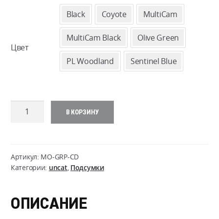
22
Black
Coyote
MultiCam
–
MultiCam Black
Olive Green
Цвет
25
PL Woodland
Sentinel Blue
Количество
В КОРЗИНУ
товара
Radio
Pouch
Артикул:
MO-GRP-CD
Категории:
uncat
,
Подсумки
ОПИСАНИЕ