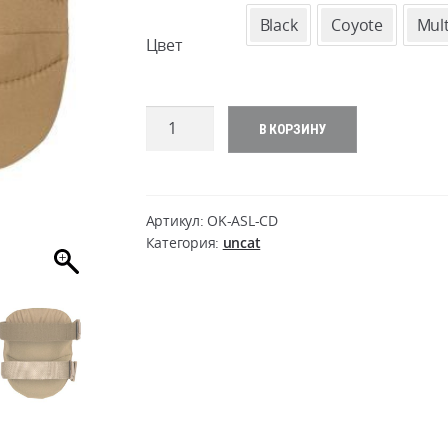
Black
Coyote
Mul
Цвет
Количество
В КОРЗИНУ
товара
AltaSOFT
AltaLok
Артикул:
OK-ASL-CD
Категория:
uncat