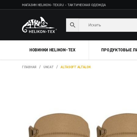
МАГАЗИН HELIKON-TEX.RU - ТАКТИЧЕСКАЯ ОДЕЖДА
Skip
Skip
to
to
navigation
content
НОВИНКИ HELIKON-TEX
ПРОДУКТОВЫЕ Л
ГЛАВНАЯ
/
UNCAT
/
ALTASOFT ALTALOK