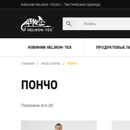
МАГАЗИН HELIKON-TEX.RU - ТАКТИЧЕСКАЯ ОДЕЖДА
Skip
Skip
to
to
navigation
content
НОВИНКИ HELIKON-TEX
ПРОДУКТОВЫЕ Л
ГЛАВНАЯ
/
АКСЕССУАРЫ
/
ПОНЧО
ПОНЧО
Показаны все (8)