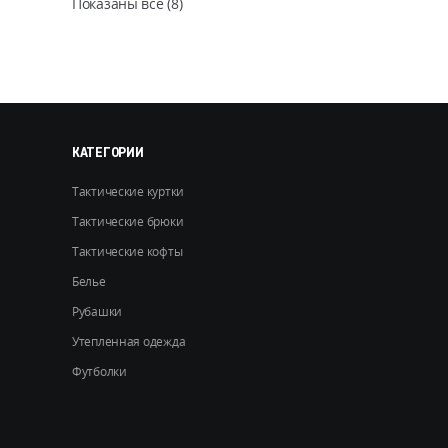
Показаны все (8)
можно
выбрать
на
странице
товара.
КАТЕГОРИИ
Тактические куртки
Тактические брюки
Тактические кофты
Белье
Рубашки
Утепленная одежда
Футболки