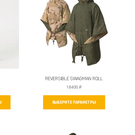
REVERSIBLE SWAGMAN ROLL
18400
₽
Этот
Этот
Ы
ВЫБЕРИТЕ ПАРАМЕТРЫ
товар
товар
имеет
имеет
несколько
несколько
вариаций.
вариаций.
Опции
Опции