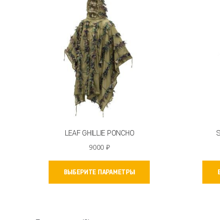
можно
выбрать
на
странице
товара.
LEAF GHILLIE PONCHO
9000
₽
Этот
ВЫБЕРИТЕ ПАРАМЕТРЫ
товар
имеет
несколько
вариаций.
Опции