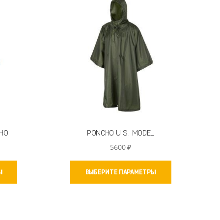
можно
можно
выбрать
выбрать
на
на
странице
странице
товара.
товара.
HO
PONCHO U.S. MODEL
иапазон
5600
₽
ен:
Этот
Этот
0300 ₽
Ы
ВЫБЕРИТЕ ПАРАМЕТРЫ
товар
товар
имеет
имеет
5100 ₽
несколько
несколько
вариаций.
вариаций.
Опции
Опции