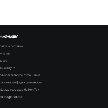
можно
можно
выбрать
выбрать
на
на
странице
странице
товара.
товара.
НФОРМАЦИЯ
плата и доставка
онтакты
озврат
ой аккаунт
ользовательское соглашение
олитика конфиденциальности
аблица размеров Helikon-Tex
роцедура заказа