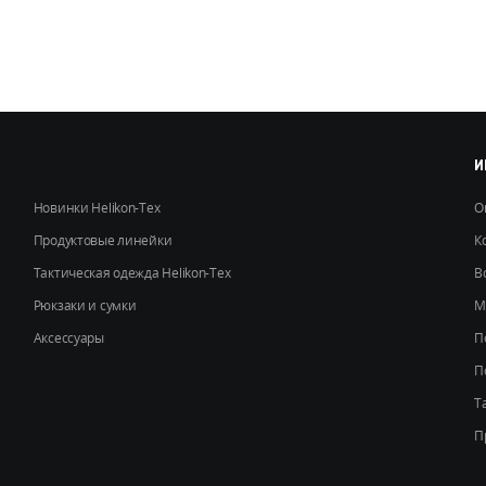
можно
выбрать
на
странице
товара.
И
Новинки Helikon-Tex
О
Продуктовые линейки
К
Тактическая одежда Helikon-Tex
В
Рюкзаки и сумки
М
Аксессуары
П
П
Т
П