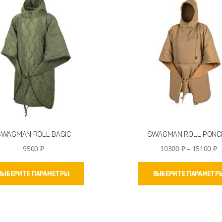
можно
выбрать
на
странице
товара.
SWAGMAN ROLL BASIC
SWAGMAN ROLL PONC
Д
9500
₽
10300
₽
–
15100
₽
ц
Этот
1
ВЫБЕРИТЕ ПАРАМЕТРЫ
ВЫБЕРИТЕ ПАРАМЕТР
товар
–
имеет
1
несколько
вариаций.
Опции