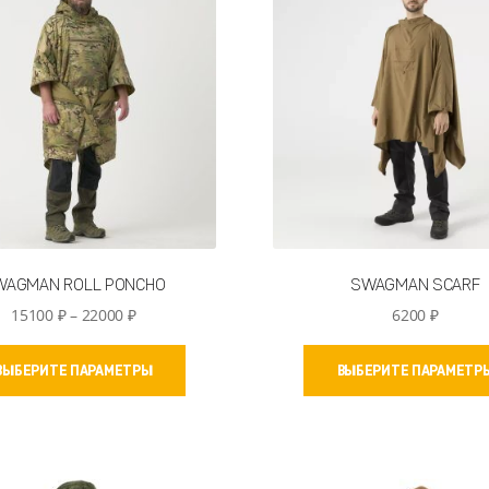
WAGMAN ROLL PONCHO
SWAGMAN SCARF
Диапазон
15100
₽
–
22000
₽
6200
₽
цен:
Этот
15100 ₽
ВЫБЕРИТЕ ПАРАМЕТРЫ
ВЫБЕРИТЕ ПАРАМЕТР
товар
–
имеет
22000 ₽
несколько
вариаций.
Опции