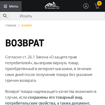
0
Menu
Skip
Skip
to
to
navigation
content
НОВИНКИ HELIKON-TEX
ГЛАВНАЯ
/
ВОЗВРАТ
HELIKON-TEX В РОССИИ
ВОЗВРАТ
МОЙ АККАУНТ
ТАКТИЧЕСКАЯ ОДЕЖДА HELIKON-TEX
АКСЕССУАРЫ
Согласно ст. 26.1 Закона «О защите прав
РЮКЗАКИ И СУМКИ
потребителей», вы вправе вернуть товар,
приобретённый в интернет-магазине, в течение
ПРОДУКТОВЫЕ ЛИНЕЙКИ
семи дней после получения товара без указания
ВОЗВРАТ
причин возврата.
КОНТАКТЫ
Возврат товара надлежащего качества возможен в
ОПЛАТА И ДОСТАВКА
случае, если
сохранены его товарный вид,
потребительские свойства, а также документ,