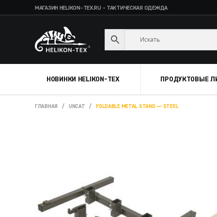
МАГАЗИН HELIKON-TEX.RU - ТАКТИЧЕСКАЯ ОДЕЖДА
Skip
Skip
to
to
navigation
content
НОВИНКИ HELIKON-TEX
ПРОДУКТОВЫЕ Л
ГЛАВНАЯ
/
UNCAT
/
FOLDABLE METAL STAND — STEEL