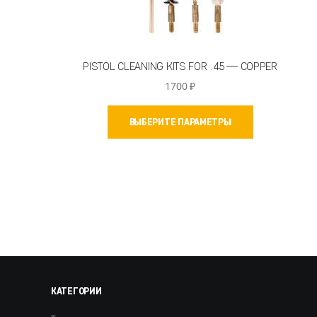
PISTOL CLEANING KITS FOR .45 — COPPER
1700
₽
Этот
ВЫБЕРИТЕ ПАРАМЕТРЫ
товар
имеет
несколько
вариаций.
Опции
можно
выбрать
на
странице
товара.
КАТЕГОРИИ