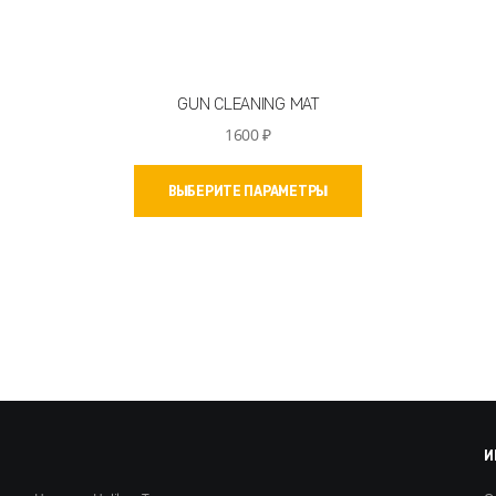
GUN CLEANING MAT
1600
₽
Этот
ВЫБЕРИТЕ ПАРАМЕТРЫ
товар
имеет
несколько
вариаций.
Опции
можно
выбрать
на
странице
товара.
И