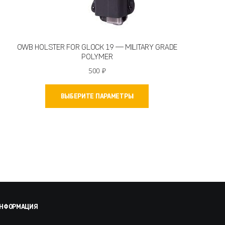
OWB HOLSTER FOR GLOCK 19 — MILITARY GRADE
POLYMER
500
₽
Этот
ВЫБЕРИТЕ ПАРАМЕТРЫ
товар
имеет
несколько
вариаций.
Опции
можно
выбрать
на
странице
товара.
НФОРМАЦИЯ