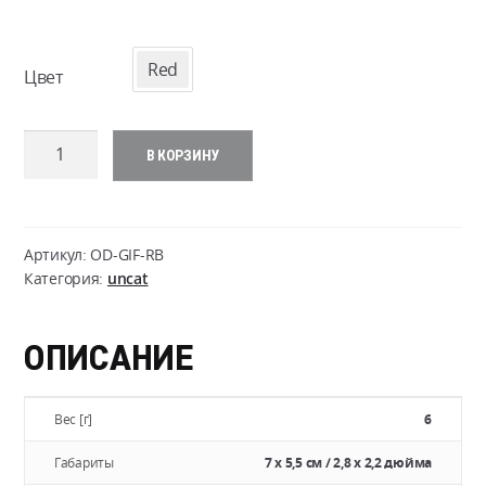
Red
Цвет
Количество
В КОРЗИНУ
товара
Gun
is
Fun
Артикул:
OD-GIF-RB
Patch
Категория:
uncat
-
PVC
ОПИСАНИЕ
Вес [г]
6
Габариты
7 х 5,5 см / 2,8 х 2,2 дюйма