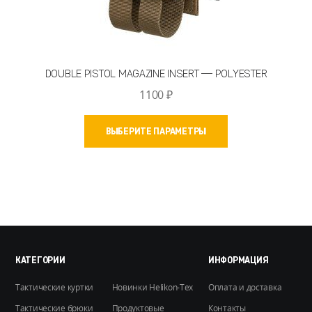
DOUBLE PISTOL MAGAZINE INSERT — POLYESTER
1100
₽
Этот
ВЫБЕРИТЕ ПАРАМЕТРЫ
товар
имеет
несколько
вариаций.
Опции
можно
выбрать
на
КАТЕГОРИИ
ИНФОРМАЦИЯ
странице
Тактические куртки
Новинки Helikon-Tex
Оплата и доставка
товара.
Тактические брюки
Продуктовые
Контакты