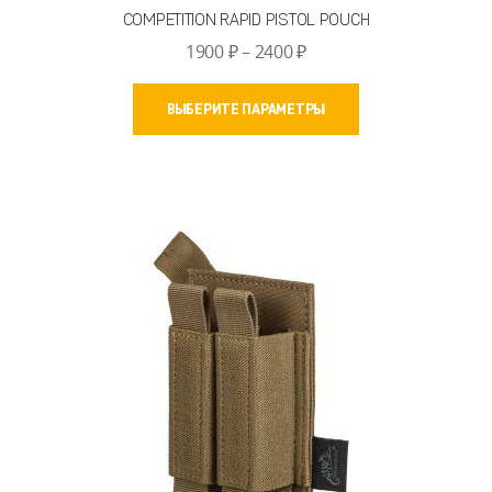
COMPETITION RAPID PISTOL POUCH
Диапазон
1900
₽
–
2400
₽
цен:
Этот
1900 ₽
ВЫБЕРИТЕ ПАРАМЕТРЫ
товар
–
имеет
2400 ₽
несколько
вариаций.
Опции
можно
выбрать
на
странице
товара.