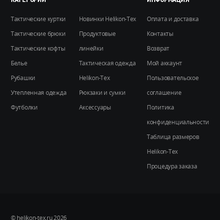
на
странице
Тактические куртки
Новинки Helikon-Tex
Оплата и доставка
товара.
Тактические брюки
Продуктовые
Контакты
Тактические кофты
линейки
Возврат
Белье
Тактическая одежда
Мой аккаунт
Рубашки
Helikon-Tex
Пользовательское
Утепленная одежда
Рюкзаки и сумки
соглашение
Футболки
Аксессуары
Политика
конфиденциальности
Таблица размеров
Helikon-Tex
Процедура заказа
© helikon-tex.ru 2026