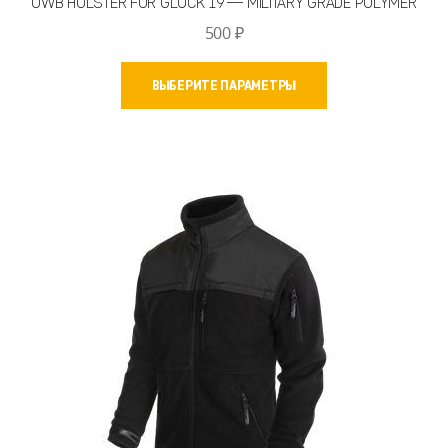
OWB HOLSTER FOR GLOCK 19 — MILITARY GRADE POLYMER
500
₽
Этот
ВЫБЕРИТЕ ПАРАМЕТРЫ
товар
имеет
несколько
вариаций.
Опции
можно
выбрать
на
странице
товара.