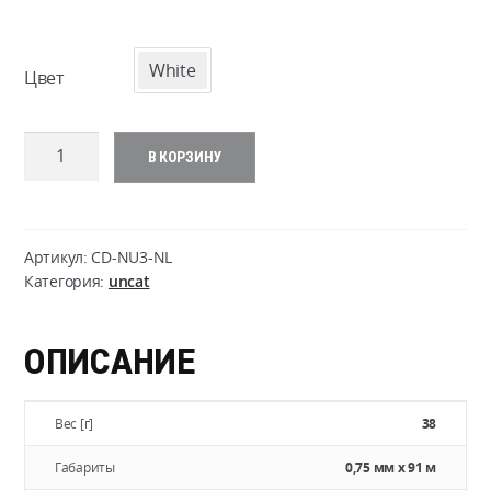
White
Цвет
Количество
В КОРЗИНУ
товара
Nano
Uber
Glow
Артикул:
CD-NU3-NL
Cord
Категория:
uncat
.75mm
(300ft)
ОПИСАНИЕ
Вес [г]
38
Габариты
0,75 мм x 91 м