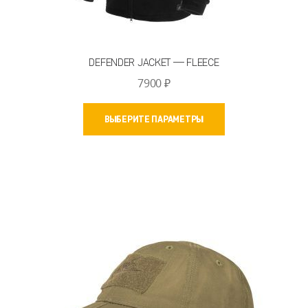
DEFENDER JACKET — FLEECE
7900
₽
Этот
ВЫБЕРИТЕ ПАРАМЕТРЫ
товар
имеет
несколько
вариаций.
Опции
можно
выбрать
на
странице
товара.