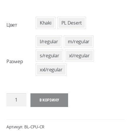
ЦЕ
61
Khaki
PL Desert
Цвет
–
l/regular
m/regular
62
s/regular
xl/regular
Размер
xxl/regular
Количество
В КОРЗИНУ
товара
CPU
Shirt
-
Артикул:
BL-CPU-CR