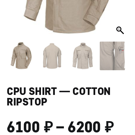
CPU SHIRT — COTTON
RIPSTOP
₽
₽
ДИ
6100
–
6200