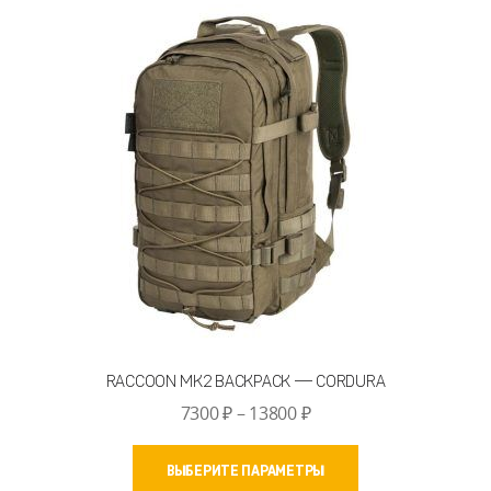
Опции
можно
выбрать
на
странице
товара.
RACCOON MK2 BACKPACK — CORDURA
Диапазон
7300
₽
–
13800
₽
цен:
Этот
7300 ₽
ВЫБЕРИТЕ ПАРАМЕТРЫ
товар