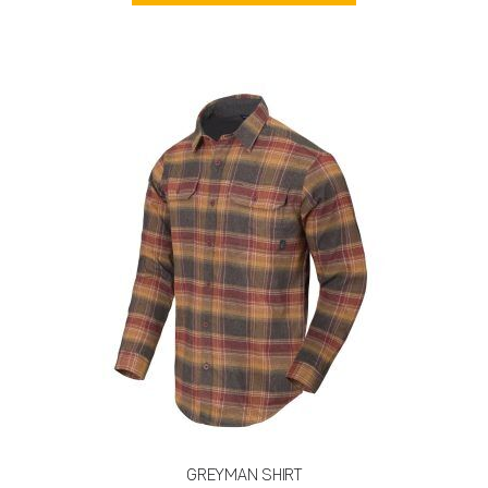
–
имеет
13800 ₽
несколько
вариаций.
Опции
можно
выбрать
на
странице
товара.
GREYMAN SHIRT