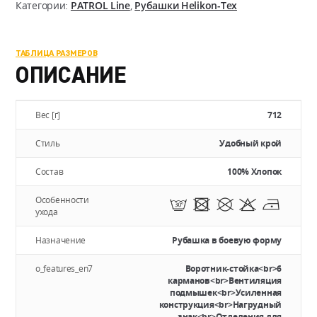
Cotton
Категории:
PATROL Line
,
Рубашки Helikon-Tex
Ripstop
ТАБЛИЦА РАЗМЕРОВ
ОПИСАНИЕ
Вес [г]
712
Стиль
Удобный крой
Состав
100% Хлопок
Особенности
ухода
Назначение
Рубашка в боевую форму
o_features_en7
Воротник-стойка<br>6
карманов<br>Вентиляция
подмышек<br>Усиленная
конструкция<br>Нагрудный
знак<br>Отделения для