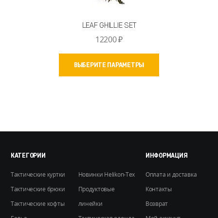
LEAF GHILLIE SET
12200
₽
Этот
ВЫБЕРИТЕ ПАРАМЕТРЫ
товар
имеет
несколько
вариаций.
Опции
можно
выбрать
на
КАТЕГОРИИ
ИНФОРМАЦИЯ
странице
Тактические куртки
Новинки Helikon-Tex
Оплата и доставка
товара.
Тактические брюки
Продуктовые
Контакты
Тактические кофты
линейки
Возврат