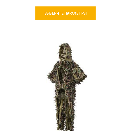
цен:
Этот
6800 ₽
ВЫБЕРИТЕ ПАРАМЕТРЫ
товар
–
имеет
8200 ₽
несколько
вариаций.
Опции
можно
выбрать
на
странице
товара.