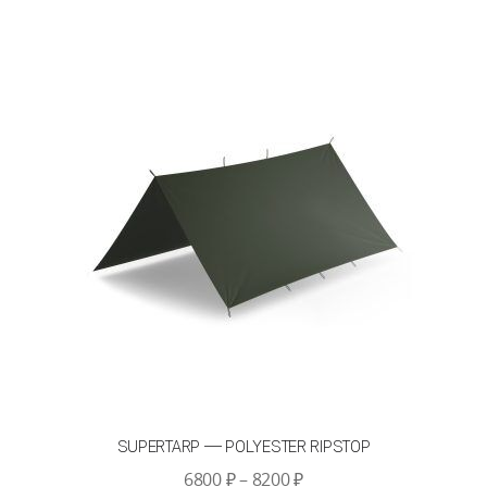
несколько
вариаций.
Опции
можно
выбрать
на
странице
товара.
SUPERTARP — POLYESTER RIPSTOP
Диапазон
6800
₽
–
8200
₽