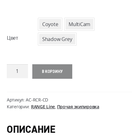
Coyote
MultiCam
Цвет
Shadow Grey
Количество
В КОРЗИНУ
товара
Стул
Helikon-
Tex
Артикул:
AC-RCR-CD
Range
Категории:
RANGE Line
,
Прочая экипировка
Chair
ОПИСАНИЕ