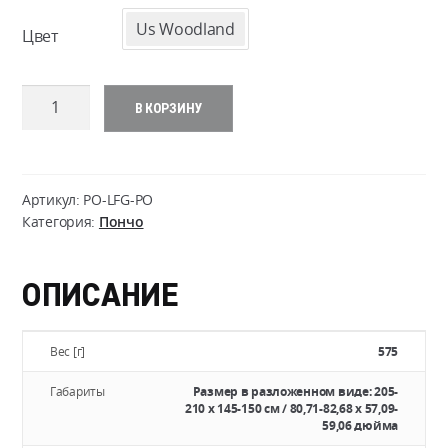
Us Woodland
Цвет
Количество
В КОРЗИНУ
товара
LEAF
GHILLIE
PONCHO
Артикул:
PO-LFG-PO
Категория:
Пончо
ОПИСАНИЕ
Вес [г]
575
Габариты
Размер в разложенном виде: 205-
210 x 145-150 см / 80,71-82,68 x 57,09-
59,06 дюйма