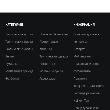
вариаций.
Опции
можно
выбрать
на
КАТЕГОРИИ
ИНФОРМАЦИЯ
странице
Тактические куртки
Новинки Helikon-Tex
Оплата и доставка
товара.
Тактические брюки
Продуктовые
Контакты
Тактические кофты
линейки
Возврат
Белье
Тактическая одежда
Мой аккаунт
Рубашки
Helikon-Tex
Пользовательское
Утепленная одежда
Рюкзаки и сумки
соглашение
Футболки
Аксессуары
Политика
конфиденциальности
Таблица размеров
Helikon-Tex
Процедура заказа