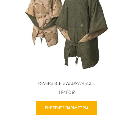
на
странице
товара.
REVERSIBLE SWAGMAN ROLL
18400
₽
Этот
ВЫБЕРИТЕ ПАРАМЕТРЫ
товар
имеет
несколько