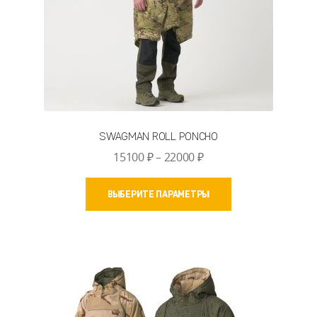
SWAGMAN ROLL PONCHO
Диапазон
15100
₽
–
22000
₽
цен:
Этот
15100 ₽
ВЫБЕРИТЕ ПАРАМЕТРЫ
товар
–
имеет
22000 ₽
несколько
вариаций.
Опции
можно
выбрать