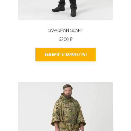
SWAGMAN SCARF
6200
₽
Этот
ВЫБЕРИТЕ ПАРАМЕТРЫ
товар
имеет
несколько
вариаций.
Опции
можно
выбрать
на
странице
товара.