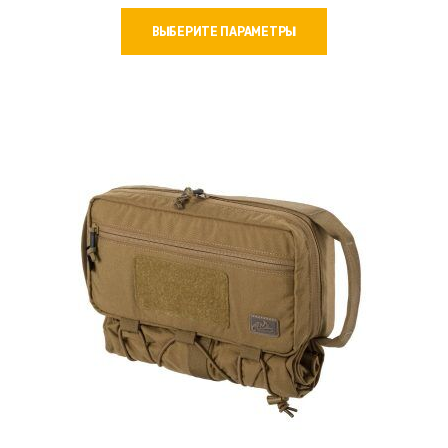
Этот
ВЫБЕРИТЕ ПАРАМЕТРЫ
товар
имеет
несколько
вариаций.
Опции
можно
выбрать
на
странице
товара.