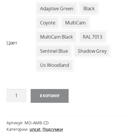
24
Adaptive Green
Black
–
Coyote
MultiCam
31
MultiCam Black
RAL 7013
Цвет
Sentinel Blue
Shadow Grey
Us Woodland
Количество
В КОРЗИНУ
товара
Ammo
box
-
Артикул:
MO-AMB-CD
Cordura
Категории:
uncat
,
Подсумки