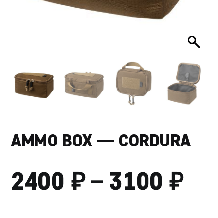
AMMO BOX — CORDURA
₽
₽
ДИ
2400
–
3100
ЦЕ