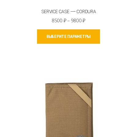
SERVICE CASE — CORDURA
Диапазон
8500
₽
–
9800
₽
цен:
Этот
8500 ₽
ВЫБЕРИТЕ ПАРАМЕТРЫ
товар
–
имеет
9800 ₽
несколько
вариаций.
Опции
можно
выбрать
на
странице
товара.