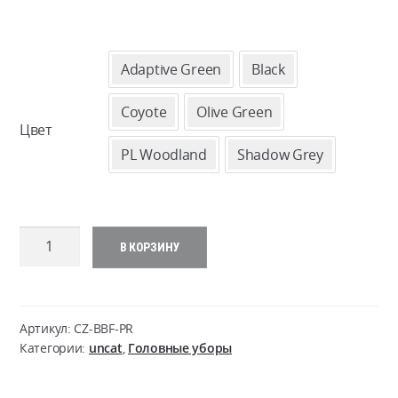
Adaptive Green
Black
Coyote
Olive Green
Цвет
PL Woodland
Shadow Grey
Количество
В КОРЗИНУ
товара
Baseball
FOLDING
Cap
Артикул:
CZ-BBF-PR
-
Категории:
uncat
,
Головные уборы
PolyCotton
Ripstop