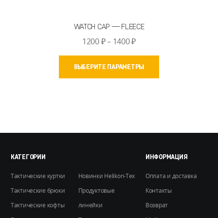
WATCH CAP — FLEECE
Диапазон
1200
₽
–
1400
₽
цен:
Этот
1200 ₽
ВЫБЕРИТЕ ПАРАМЕТРЫ
товар
–
имеет
1400 ₽
несколько
вариаций.
Опции
можно
выбрать
на
КАТЕГОРИИ
ИНФОРМАЦИЯ
странице
Тактические куртки
Новинки Helikon-Tex
Оплата и доставка
товара.
Тактические брюки
Продуктовые
Контакты
Тактические кофты
линейки
Возврат