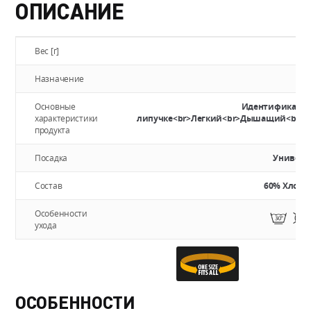
ОПИСАНИЕ
Вес [г]
Назначение
Та
Основные
Идентификацио
характеристики
липучке<br>Легкий<br>Дышащий<br>
продукта
Посадка
Универс
Состав
60% Хлопок
Особенности
ухода
ОСОБЕННОСТИ