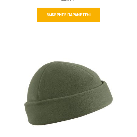
Этот
ВЫБЕРИТЕ ПАРАМЕТРЫ
товар
имеет
несколько
вариаций.
Опции
можно
выбрать
на
странице
товара.