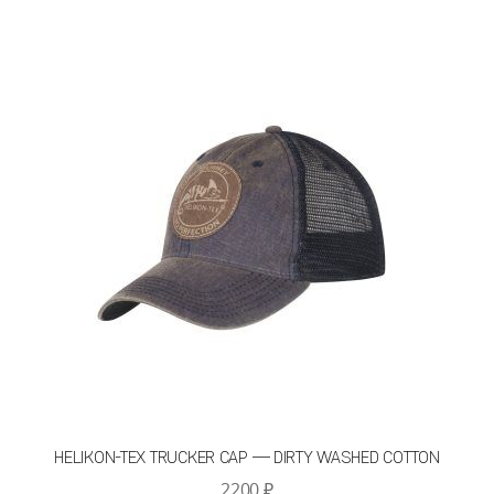
несколько
вариаций.
Опции
можно
выбрать
на
странице
товара.
HELIKON-TEX TRUCKER CAP — DIRTY WASHED COTTON
2200
₽