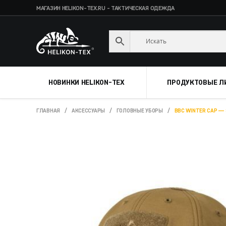
МАГАЗИН HELIKON-TEX.RU - ТАКТИЧЕСКАЯ ОДЕЖДА
Skip
Skip
to
to
navigation
content
НОВИНКИ HELIKON-TEX
ПРОДУКТОВЫЕ Л
ГЛАВНАЯ
/
АКСЕССУАРЫ
/
ГОЛОВНЫЕ УБОРЫ
/
BBC WINTER CAP — 