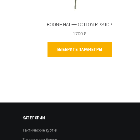
BOONIE HAT — COTTON RIPSTOP
1700
₽
Этот
ВЫБЕРИТЕ ПАРАМЕТРЫ
товар
имеет
несколько
вариаций.
Опции
можно
выбрать
на
странице
товара.
КАТЕГОРИИ
Тактические куртки
Тактические брюки