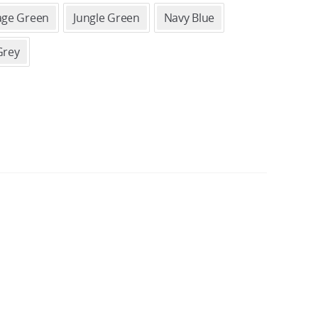
age Green
Jungle Green
Navy Blue
Grey