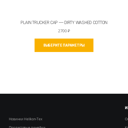
PLAIN TRUCKER CAP — DIRTY WASHED COTTON
2700
₽
Этот
ВЫБЕРИТЕ ПАРАМЕТРЫ
товар
имеет
несколько
вариаций.
Опции
можно
выбрать
на
странице
товара.
И
Новинки Helikon-Tex
О
Продуктовые линейки
К