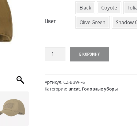
Black
Coyote
Foli
Цвет
Olive Green
Shadow 
Количество
В КОРЗИНУ
товара
BBC
WINTER
Cap
Артикул:
CZ-BBW-FS
-
Категории:
uncat
,
Головные уборы
Shark
Skin