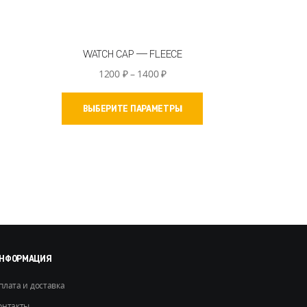
WATCH CAP — FLEECE
Диапазон
1200
₽
–
1400
₽
цен:
Этот
1200 ₽
ВЫБЕРИТЕ ПАРАМЕТРЫ
товар
–
имеет
1400 ₽
несколько
вариаций.
Опции
можно
выбрать
на
странице
товара.
НФОРМАЦИЯ
плата и доставка
онтакты