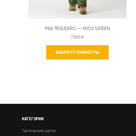
M65 TROUSERS — NYCO SATEEN
7300
₽
Этот
ВЫБЕРИТЕ ПАРАМЕТРЫ
товар
имеет
несколько
вариаций.
Опции
можно
выбрать
на
странице
товара.
КАТЕГОРИИ
Тактические куртки