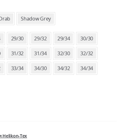
ЦЕН:
7300 ₽
 Drab
Shadow Grey
–
4
29/30
29/32
29/34
30/30
8200 ₽
0
31/32
31/34
32/30
32/32
2
33/34
34/30
34/32
34/34
 Helikon-Tex