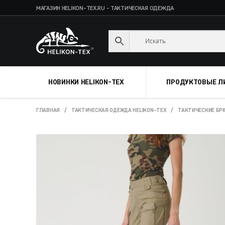
МАГАЗИН HELIKON-TEX.RU - ТАКТИЧЕСКАЯ ОДЕЖДА
Skip
Skip
to
to
navigation
content
НОВИНКИ HELIKON-TEX
ПРОДУКТОВЫЕ Л
ГЛАВНАЯ
/
ТАКТИЧЕСКАЯ ОДЕЖДА HELIKON-TEX
/
ТАКТИЧЕСКИЕ БРЮ