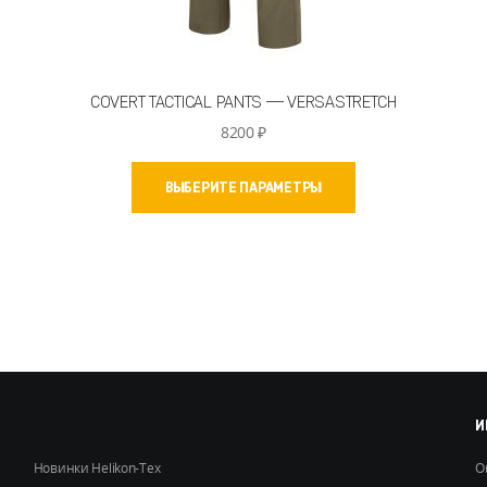
COVERT TACTICAL PANTS — VERSASTRETCH
8200
₽
Этот
ВЫБЕРИТЕ ПАРАМЕТРЫ
товар
имеет
несколько
вариаций.
Опции
можно
выбрать
на
странице
товара.
И
Новинки Helikon-Tex
О