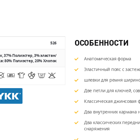
Tactical
Pants)
-
PolyCotton
Ripstop
ОСОБЕННОСТИ
526
, 37% Полиэстер, 3% эластан/
Анатомическая форма
а: 80% Полиэстер, 20% Хлопок
Эластичный пояс с застеж
шлевки для ремня ширино
Две петли для ключей, с
Классическая джинсовая 
Два внутренних кармана 
Два классических передн
снаряжения