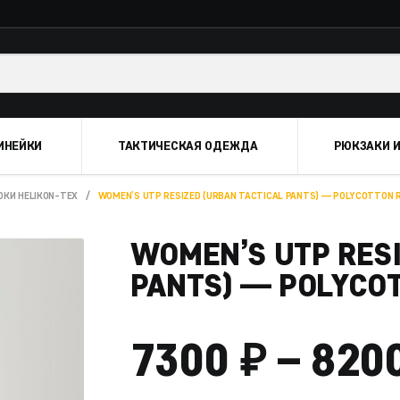
ИНЕЙКИ
ТАКТИЧЕСКАЯ ОДЕЖДА
РЮКЗАКИ И
КИ HELIKON-TEX
/
WOMEN’S UTP RESIZED (URBAN TACTICAL PANTS) — POLYCOTTON 
WOMEN’S UTP RESI
PANTS) — POLYCO
₽
7300
–
820