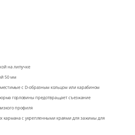
кой на липучке
й 50 мм
овместимые с D-образным кольцом или карабином
форма горловины предотвращает съезжание
низкого профиля
их кармана с укрепленными краями для зажимы для