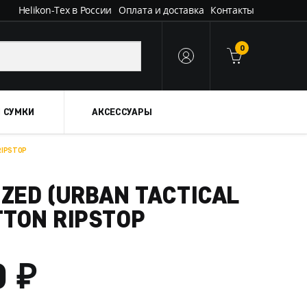
Helikon-Tex в России
Оплата и доставка
Контакты
0
 СУМКИ
АКСЕССУАРЫ
RIPSTOP
ZED (URBAN TACTICAL
TTON RIPSTOP
₽
ДИАПАЗОН
0