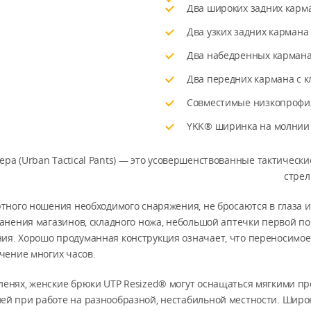
Два широких задних карм
Два узких задних кармана
Два набедренных кармана
Два передних кармана с к
Совместимые низкопроф
YKK® ширинка на молнии
ра (Urban Tactical Pants) — это усовершенствованные тактичес
стрел
тного ношения необходимого снаряжения, не бросаются в глаза и
анения магазинов, складного ножа, небольшой аптечки первой по
я. Хорошо продуманная конструкция означает, что переносимое 
чение многих часов.
ленях, женские брюки UTP Resized® могут оснащаться мягкими 
й при работе на разнообразной, нестабильной местности. Широ