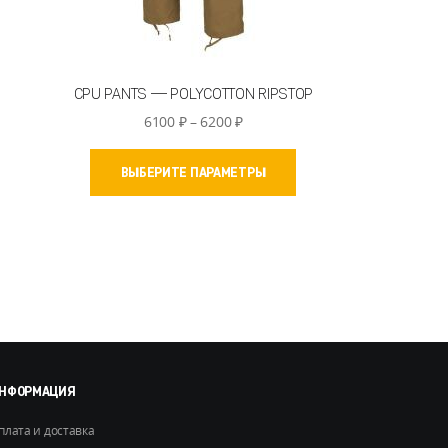
CPU PANTS — POLYCOTTON RIPSTOP
Диапазон
6100
₽
–
6200
₽
цен:
Этот
6100 ₽
ВЫБЕРИТЕ ПАРАМЕТРЫ
товар
–
имеет
6200 ₽
несколько
вариаций.
Опции
можно
выбрать
на
странице
товара.
НФОРМАЦИЯ
плата и доставка