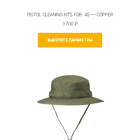
PISTOL CLEANING KITS FOR .45 — COPPER
1700
₽
Этот
ВЫБЕРИТЕ ПАРАМЕТРЫ
товар
имеет
несколько
вариаций.
Опции
можно
выбрать
на
странице
товара.