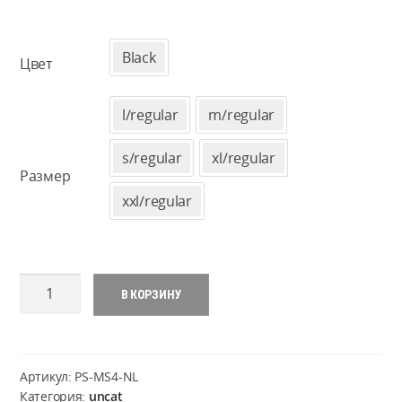
Black
Цвет
l/regular
m/regular
s/regular
xl/regular
Размер
xxl/regular
Количество
В КОРЗИНУ
товара
Cobra
Modular
Rescue
Артикул:
PS-MS4-NL
Belt
Категория:
uncat