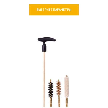
Этот
ВЫБЕРИТЕ ПАРАМЕТРЫ
товар
имеет
несколько
вариаций.
Опции
можно
выбрать
на
странице
товара.