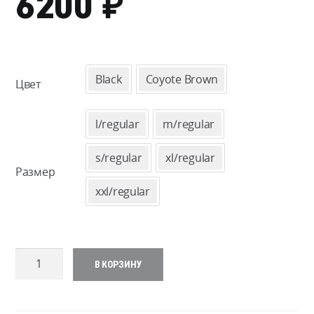
₽
6200
Black
Coyote Brown
Цвет
l/regular
m/regular
s/regular
xl/regular
Размер
xxl/regular
Количество
В КОРЗИНУ
товара
Direct
Action