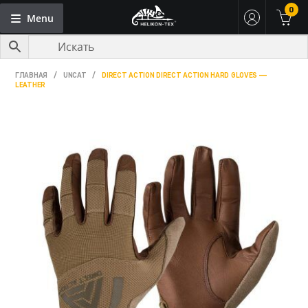
0
Menu
Skip
Skip
to
to
navigation
content
НОВИНКИ HELIKON-TEX
ГЛАВНАЯ
/
UNCAT
/
DIRECT ACTION DIRECT ACTION HARD GLOVES —
LEATHER
HELIKON-TEX В РОССИИ
МОЙ АККАУНТ
ТАКТИЧЕСКАЯ ОДЕЖДА HELIKON-TEX
АКСЕССУАРЫ
РЮКЗАКИ И СУМКИ
ПРОДУКТОВЫЕ ЛИНЕЙКИ
ВОЗВРАТ
КОНТАКТЫ
ОПЛАТА И ДОСТАВКА