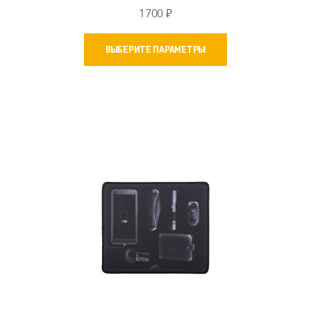
1700
₽
Этот
ВЫБЕРИТЕ ПАРАМЕТРЫ
товар
имеет
несколько
вариаций.
Опции
можно
выбрать
на
странице
товара.