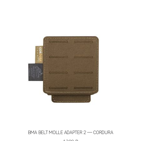
имеет
несколько
вариаций.
Опции
можно
выбрать
на
странице
товара.
BMA BELT MOLLE ADAPTER 2 — CORDURA