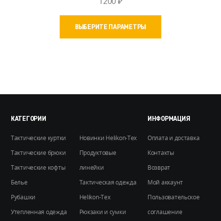
1200
₽
Этот
ВЫБЕРИТЕ ПАРАМЕТРЫ
товар
имеет
несколько
вариаций.
Опции
можно
выбрать
на
КАТЕГОРИИ
ИНФОРМАЦИЯ
странице
Тактические куртки
Новинки Helikon-Tex
Оплата и доставка
товара.
Тактические брюки
Продуктовые
Контакты
Тактические кофты
линейки
Возврат
Белье
Тактическая одежда
Мой аккаунт
Рубашки
Helikon-Tex
Пользовательское
Утепленная одежда
Рюкзаки и сумки
соглашение