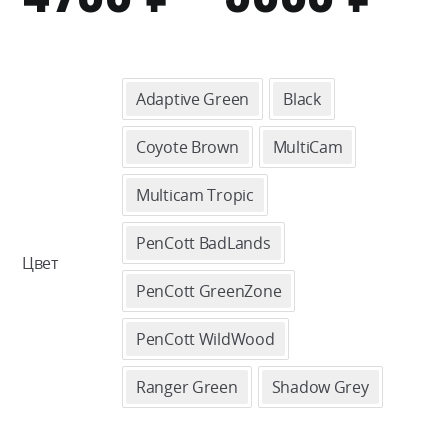
ЦЕ
47
Adaptive Green
Black
–
Coyote Brown
MultiCam
50
Multicam Tropic
PenCott BadLands
Цвет
PenCott GreenZone
PenCott WildWood
Ranger Green
Shadow Grey