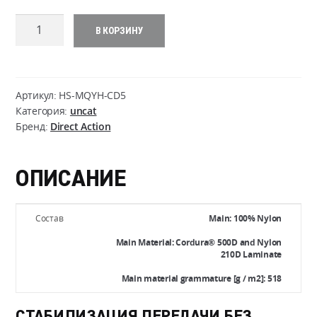
Количество
В КОРЗИНУ
товара
Direct
Action
MOSQUITO
Артикул:
HS-MQYH-CD5
Y-
Категория:
uncat
Бренд:
Direct Action
HARNESS
-
Cordura
ОПИСАНИЕ
Состав
Main: 100% Nylon
Main Material: Cordura® 500D and Nylon
210D Laminate
Main material grammature [g / m2]: 518
СТАБИЛИЗАЦИЯ ПЕРЕДАЧИ БЕЗ