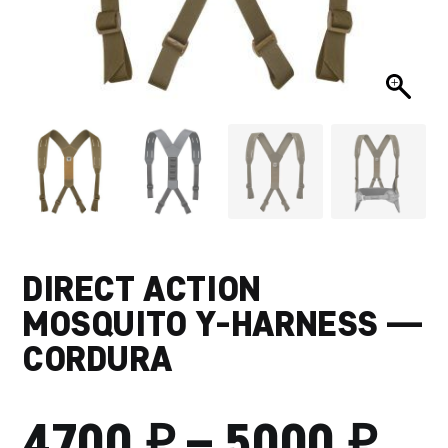
DIRECT ACTION
MOSQUITO Y-HARNESS —
CORDURA
₽
₽
ДИ
4700
–
5000