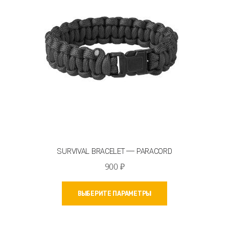
выбрать
на
странице
товара.
SURVIVAL BRACELET — PARACORD
900
₽
Этот
ВЫБЕРИТЕ ПАРАМЕТРЫ
товар
имеет
несколько