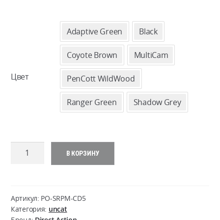
ЦЕ
22
Adaptive Green
Black
–
Coyote Brown
MultiCam
24
Цвет
PenCott WildWood
Ranger Green
Shadow Grey
Количество
В КОРЗИНУ
товара
Direct
Action
SHEARS
Артикул:
PO-SRPM-CD5
Pouch
Категория:
uncat
Бренд:
Direct Action