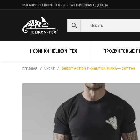
МАГАЗИН HELIKON-TEX.RU - ТАКТИЧЕСКАЯ ОДЕЖДА
Skip
Skip
to
to
navigation
content
НОВИНКИ HELIKON-TEX
ПРОДУКТОВЫЕ Л
ГЛАВНАЯ
/
UNCAT
/
DIRECT ACTION T-SHIRT DA SHAKA — COTTON