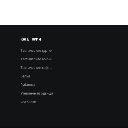
Опции
можно
выбрать
на
странице
товара.
КАТЕГОРИИ
Тактические куртки
Тактические брюки
Тактические кофты
Белье
Рубашки
Утепленная одежда
Футболки