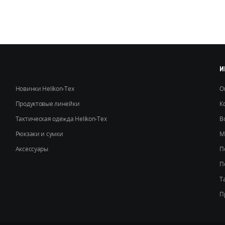
Опции
можно
выбрать
на
странице
товара.
И
Новинки Helikon-Tex
О
Продуктовые линейки
К
Тактическая одежда Helikon-Tex
В
Рюкзаки и сумки
М
Аксессуары
П
П
Т
П