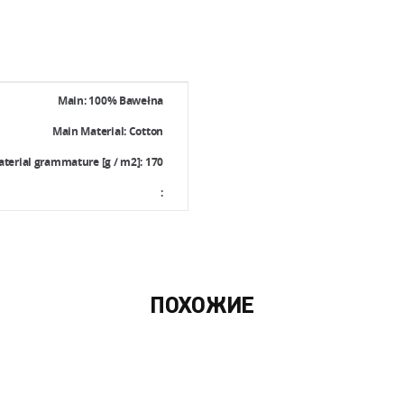
-
Cotton
Main: 100% Bawełna
Main Material: Cotton
terial grammature [g / m2]: 170
:
ПОХОЖИЕ