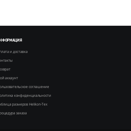
Опции
можно
выбрать
на
странице
товара.
НФОРМАЦИЯ
плата и доставка
онтакты
озврат
ой аккаунт
ользовательское соглашение
олитика конфиденциальности
аблица размеров Helikon-Tex
роцедура заказа