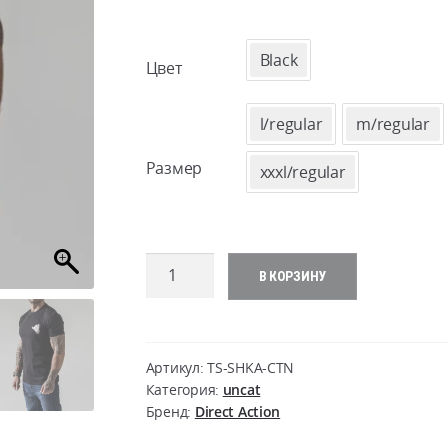
Black
Цвет
l/regular
m/regular
Размер
xxxl/regular
Количество
В КОРЗИНУ
товара
Direct
Action
T-
Артикул:
TS-SHKA-CTN
shirt
Категория:
uncat
Бренд:
Direct Action
DA
Shaka