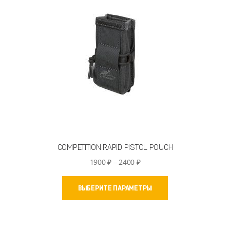
COMPETITION RAPID PISTOL POUCH
Диапазон
1900
₽
–
2400
₽
цен:
Этот
1900 ₽
ВЫБЕРИТЕ ПАРАМЕТРЫ
товар
–
имеет
2400 ₽
несколько
вариаций.