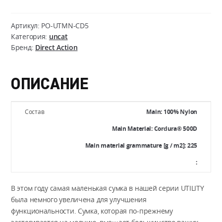
Action
UTILITY
Артикул:
PO-UTMN-CD5
POUCH
Категория:
uncat
Бренд:
Direct Action
MINI
-
Cordura
ОПИСАНИЕ
Состав
Main: 100% Nylon
Main Material: Cordura® 500D
Main material grammature [g / m2]: 225
:
В этом году самая маленькая сумка в нашей серии UTILITY
была немного увеличена для улучшения
функциональности. Сумка, которая по-прежнему