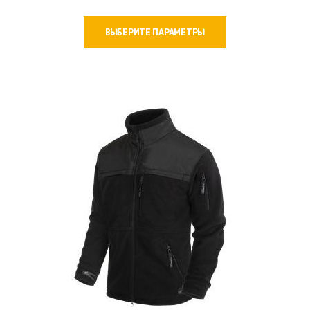
Этот
ВЫБЕРИТЕ ПАРАМЕТРЫ
товар
имеет
несколько
вариаций.
Опции
можно
выбрать
на
странице
товара.