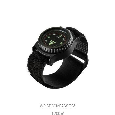
несколько
вариаций.
Опции
можно
выбрать
на
странице
товара.
WRIST COMPASS T25
1200
₽