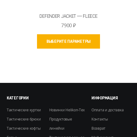
DEFENDER JACKET — FLEECE
7900
₽
Этот
ВЫБЕРИТЕ ПАРАМЕТРЫ
товар
имеет
несколько
вариаций.
Опции
можно
выбрать
на
КАТЕГОРИИ
ИНФОРМАЦИЯ
странице
Тактические куртки
Новинки Helikon-Tex
Оплата и доставка
товара.
Тактические брюки
Продуктовые
Контакты
Тактические кофты
линейки
Возврат