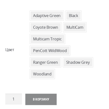
ЦЕ
59
Adaptive Green
Black
–
Coyote Brown
MultiCam
62
Multicam Tropic
Цвет
PenCott WildWood
Ranger Green
Shadow Grey
Woodland
Количество
В КОРЗИНУ
товара
Direct