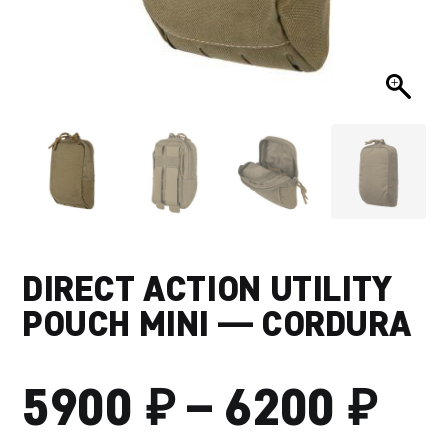
DIRECT ACTION UTILITY
POUCH MINI — CORDURA
₽
₽
ДИ
5900
–
6200