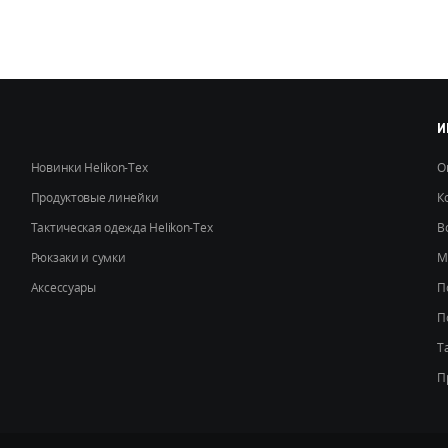
можно
выбрать
на
странице
товара.
И
Новинки Helikon-Tex
О
Продуктовые линейки
К
Тактическая одежда Helikon-Tex
В
Рюкзаки и сумки
М
Аксессуары
П
П
Т
П