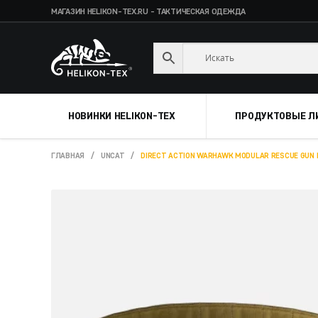
МАГАЗИН HELIKON-TEX.RU - ТАКТИЧЕСКАЯ ОДЕЖДА
Skip
Skip
to
to
navigation
content
НОВИНКИ HELIKON-TEX
ПРОДУКТОВЫЕ Л
ГЛАВНАЯ
/
UNCAT
/
DIRECT ACTION WARHAWK MODULAR RESCUE GUN B