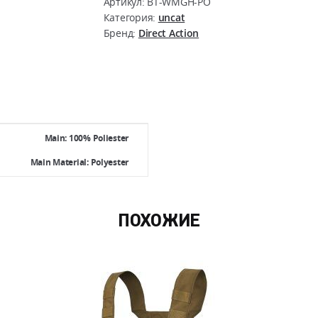
Артикул:
BT-WMGH-PO
Modular
Категория:
uncat
Бренд:
Direct Action
Rescue
Gun
Belt
MKII
(hook)
-
Main: 100% Poliester
Polyester
Main Material: Polyester
ПОХОЖИЕ