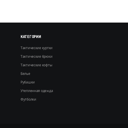
можно
выбрать
на
странице
товара.
КАТЕГОРИИ
Тактические куртки
Тактические брюки
Тактические кофты
Белье
Рубашки
Утепленная одежда
Футболки