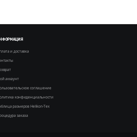
Опции
можно
выбрать
на
странице
товара.
НФОРМАЦИЯ
плата и доставка
онтакты
озврат
ой аккаунт
ользовательское соглашение
олитика конфиденциальности
аблица размеров Helikon-Tex
роцедура заказа