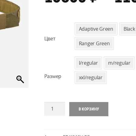
Adaptive Green
Black
Цвет
Ranger Green
l/regular
m/regular
Размер
xxl/regular
Количество
В КОРЗИНУ
товара
Direct
Action
Warhawk