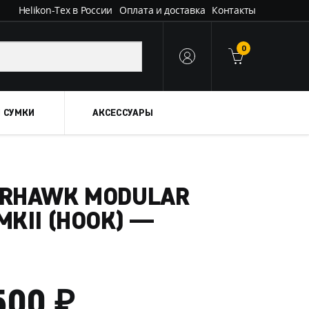
Helikon-Tex в России
Оплата и доставка
Контакты
0
 СУМКИ
АКСЕССУАРЫ
ARHAWK MODULAR
MKII (HOOK) —
₽
ДИАПАЗОН
500