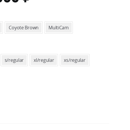
ЦЕН:
10800 ₽
Coyote Brown
MultiCam
–
11500 ₽
s/regular
xl/regular
xs/regular