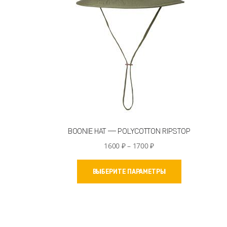
BOONIE HAT — POLYCOTTON RIPSTOP
Диапазон
1600
₽
–
1700
₽
цен:
Этот
1600 ₽
ВЫБЕРИТЕ ПАРАМЕТРЫ
товар
–
имеет
1700 ₽
несколько
вариаций.
Опции