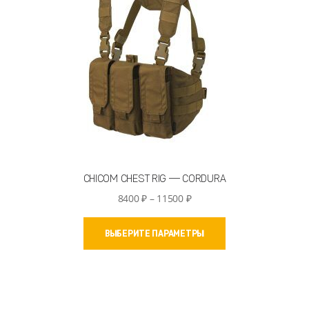
CHICOM CHEST RIG — CORDURA
Диапазон
8400
₽
–
11500
₽
цен:
Этот
8400 ₽
ВЫБЕРИТЕ ПАРАМЕТРЫ
товар
–
имеет
11500 ₽
несколько
вариаций.
Опции