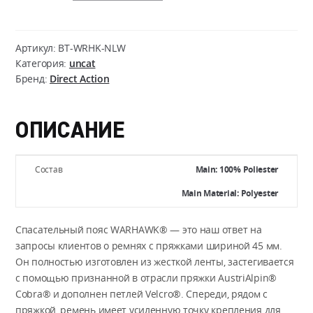
Direct
Action
WARHAWK
Артикул:
BT-WRHK-NLW
RESCUE/GUN
Категория:
uncat
Бренд:
Direct Action
BELT
-
Nylon
ОПИСАНИЕ
Webbing
Состав
Main: 100% Poliester
Main Material: Polyester
Спасательный пояс WARHAWK® — это наш ответ на
запросы клиентов о ремнях с пряжками шириной 45 мм.
Он полностью изготовлен из жесткой ленты, застегивается
с помощью признанной в отрасли пряжки AustriAlpin®
Cobra® и дополнен петлей Velcro®. Спереди, рядом с
пряжкой, ремень имеет усиленную точку крепления для