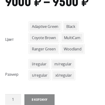
₽
₽
ДИ
9000
–
9500
ЦЕ
90
Adaptive Green
Black
–
Coyote Brown
MultiCam
Цвет
95
Ranger Green
Woodland
l/regular
m/regular
Размер
s/regular
xl/regular
Количество
В КОРЗИНУ
товара