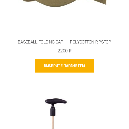
BASEBALL FOLDING CAP — POLYCOTTON RIPSTOP
2200
₽
Этот
ВЫБЕРИТЕ ПАРАМЕТРЫ
товар
имеет
несколько
вариаций.
Опции
можно
выбрать
на
странице