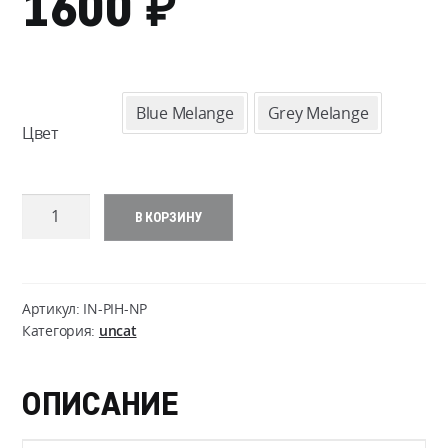
₽
1600
Blue Melange
Grey Melange
Цвет
Количество
В КОРЗИНУ
товара
Inverted
Pistol
Holder
Артикул:
IN-PIH-NP
Insert
Категория:
uncat
-
Nylon
ОПИСАНИЕ
Polyester
Blend