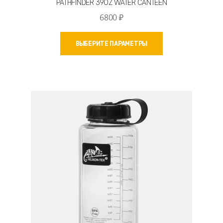
PATHFINDER 39OZ WATER CANTEEN
6800
₽
Этот
ВЫБЕРИТЕ ПАРАМЕТРЫ
товар
имеет
несколько
вариаций.
Опции
можно
выбрать
на
странице
товара.