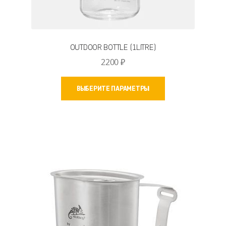
OUTDOOR BOTTLE (1LITRE)
2200
₽
Этот
ВЫБЕРИТЕ ПАРАМЕТРЫ
товар
имеет
несколько
вариаций.
Опции
можно
выбрать
на
странице
товара.