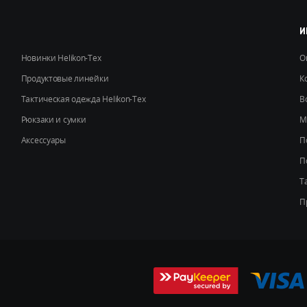
странице
товара.
И
Новинки Helikon-Tex
О
Продуктовые линейки
К
Тактическая одежда Helikon-Tex
В
Рюкзаки и сумки
М
Аксессуары
П
П
Т
П