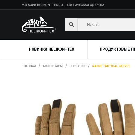
МАГАЗИН HELIKON-TEX.RU - ТАКТИЧЕСКАЯ ОДЕЖДА
Skip
Skip
to
to
navigation
content
НОВИНКИ HELIKON-TEX
ПРОДУКТОВЫЕ Л
ГЛАВНАЯ
/
АКСЕССУАРЫ
/
ПЕРЧАТКИ
/
RANGE TACTICAL GLOVES