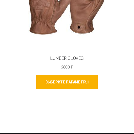
LUMBER GLOVES
6800
₽
Этот
ВЫБЕРИТЕ ПАРАМЕТРЫ
товар
имеет
несколько
вариаций.
Опции
можно
выбрать
на