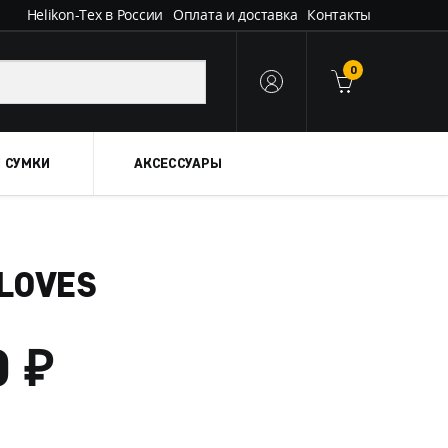
Helikon-Tex в России
Оплата и доставка
Контакты
0
 СУМКИ
АКСЕССУАРЫ
GLOVES
₽
ДИАПАЗОН
0
ЦЕН: