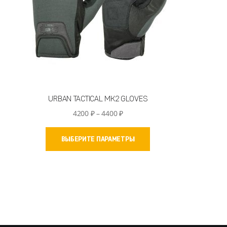
URBAN TACTICAL MK2 GLOVES
Диапазон
4200
₽
–
4400
₽
цен:
Этот
4200 ₽
ВЫБЕРИТЕ ПАРАМЕТРЫ
товар
–
имеет
4400 ₽
несколько
вариаций.
Опции
можно
выбрать
на