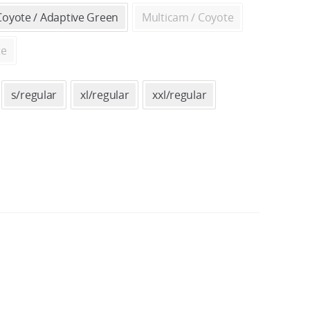
4000 ₽
Coyote / Adaptive Green
Multicam / Coyote
–
te
5000 ₽
s/regular
xl/regular
xxl/regular