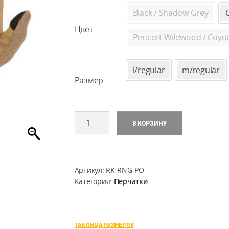
Black / Shadow Grey
Цвет
Pencott Wildwood / Coyo
l/regular
m/regular
Размер
Количество
В КОРЗИНУ
товара
Range
Tactical
Gloves
Артикул:
RK-RNG-PO
Категория:
Перчатки
ТАБЛИЦА РАЗМЕРОВ