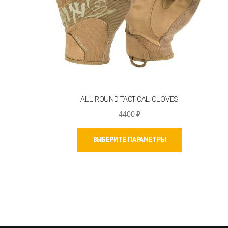
ALL ROUND TACTICAL GLOVES
4400
₽
Этот
ВЫБЕРИТЕ ПАРАМЕТРЫ
товар
имеет
несколько
вариаций.
Опции
можно
выбрать
на