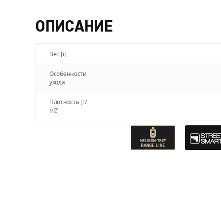
ОПИСАНИЕ
Вес [г]
Особенности
ухода
Плотность [г/
м2]