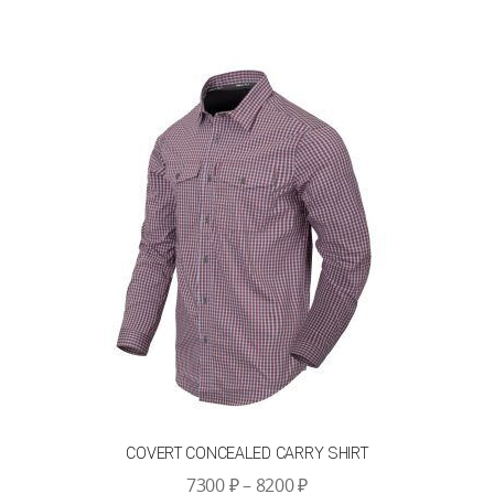
10300 ₽
несколько
вариаций.
Опции
можно
выбрать
на
странице
товара.
COVERT CONCEALED CARRY SHIRT
Диапазон
7300
₽
–
8200
₽