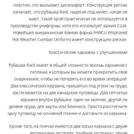
пластин, что вызывает дискомфорт. Конструкция реглан
означает, что рубашка Raid, надетая под жилет, нигде не
жмет. Такой крой практически не используется в
производстве униформы, хотя его использует армия США.
Новейшая американская боевая форма IHWCU (Improved
Hot Weather Combat Uniform) имеет конструкцию реглан.
Классические карманы с улучшениями
Рубашка Raid имеет в общей сложности восемь карманов с
петлями, к которым вы можете прикрепить свое
снаряжение, чтобы не потерять его во время операций.
Два классических кармана, пришитых под углом на груди,
застегиваются на две канадские пуговицы. Два сетчатых
кармана внутри рубашки: один на молнии, другой на
уровне груди, для карты или блокнота. Просто расстегните
одну пуговицу на основной планке и достаньте из кармана.
Кроме того, на плечах имеются два косых кармана с двумя
вариантами застежек. Удобная застежка с двумя