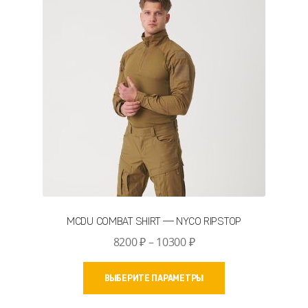
можно
выбрать
на
странице
товара.
MCDU COMBAT SHIRT — NYCO RIPSTOP
Диапазон
8200
₽
–
10300
₽
цен:
Этот
8200 ₽
ВЫБЕРИТЕ ПАРАМЕТРЫ
товар
–
имеет