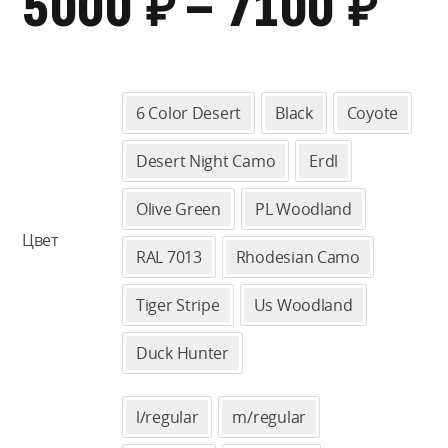
₽
₽
ДИ
5000
–
7100
ЦЕ
50
6 Color Desert
Black
Coyote
–
Desert Night Camo
Erdl
71
Olive Green
PL Woodland
Цвет
RAL 7013
Rhodesian Camo
Tiger Stripe
Us Woodland
Duck Hunter
l/regular
m/regular