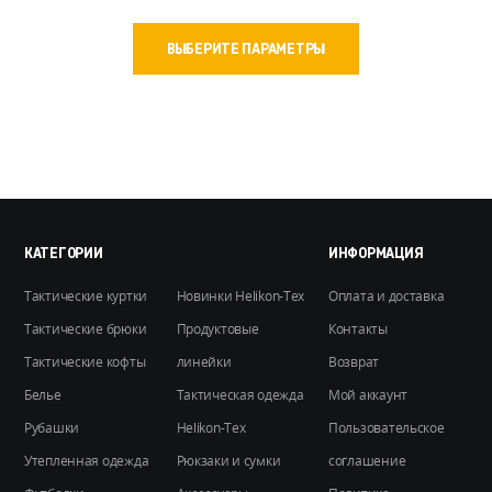
цен:
Этот
7300 ₽
ВЫБЕРИТЕ ПАРАМЕТРЫ
товар
–
имеет
8200 ₽
несколько
вариаций.
Опции
можно
выбрать
на
КАТЕГОРИИ
ИНФОРМАЦИЯ
странице
Тактические куртки
Новинки Helikon-Tex
Оплата и доставка
товара.
Тактические брюки
Продуктовые
Контакты
Тактические кофты
линейки
Возврат
Белье
Тактическая одежда
Мой аккаунт
Рубашки
Helikon-Tex
Пользовательское
Утепленная одежда
Рюкзаки и сумки
соглашение