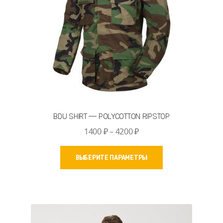
BDU SHIRT — POLYCOTTON RIPSTOP
Диапазон
1400
₽
–
4200
₽
цен:
Этот
1400 ₽
ВЫБЕРИТЕ ПАРАМЕТРЫ
товар
–
имеет
4200 ₽
несколько
вариаций.
Опции