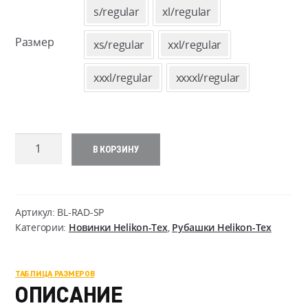
s/regular
xl/regular
Размер
xs/regular
xxl/regular
xxxl/regular
xxxxl/regular
Количество
В КОРЗИНУ
товара
Raid
Shirt
-
Артикул:
BL-RAD-SP
PolyCotton
Категории:
Новинки Helikon-Tex
,
Рубашки Helikon-Tex
Stretch
Ripstop
ТАБЛИЦА РАЗМЕРОВ
ОПИСАНИЕ