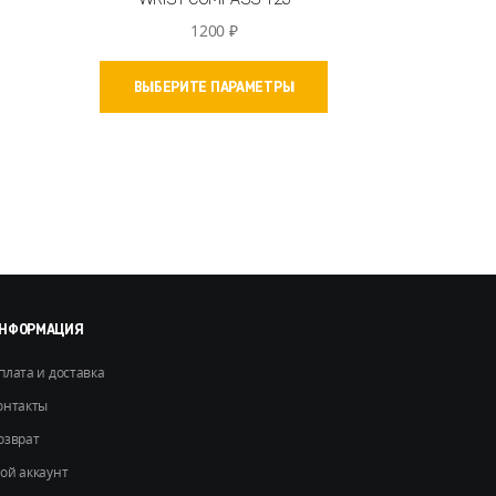
1200
₽
Этот
ВЫБЕРИТЕ ПАРАМЕТРЫ
товар
имеет
несколько
вариаций.
Опции
можно
выбрать
на
странице
товара.
НФОРМАЦИЯ
плата и доставка
онтакты
озврат
ой аккаунт