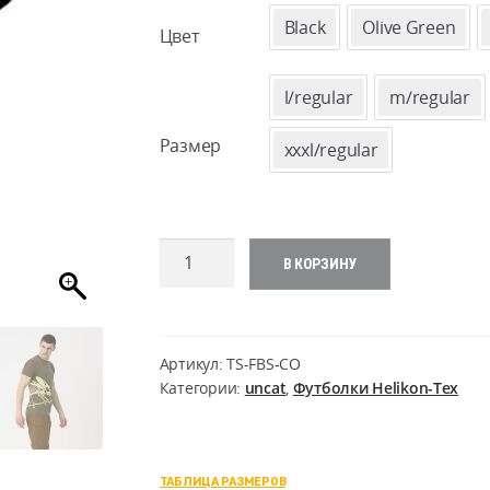
Black
Olive Green
Цвет
l/regular
m/regular
Размер
xxxl/regular
Количество
В КОРЗИНУ
товара
T-
Shirt
(Full
Артикул:
TS-FBS-CO
Body
Категории:
uncat
,
Футболки Helikon-Tex
Skeleton)
ТАБЛИЦА РАЗМЕРОВ