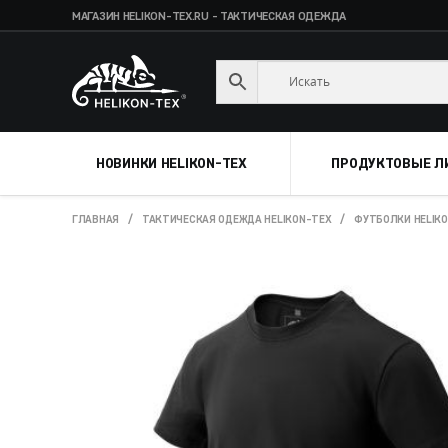
МАГАЗИН HELIKON-TEX.RU - ТАКТИЧЕСКАЯ ОДЕЖДА
Skip
Skip
to
to
navigation
content
НОВИНКИ HELIKON-TEX
ПРОДУКТОВЫЕ Л
ГЛАВНАЯ
/
ТАКТИЧЕСКАЯ ОДЕЖДА HELIKON-TEX
/
ФУТБОЛКИ HELIK