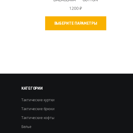
1200
₽
Этот
ВЫБЕРИТЕ ПАРАМЕТРЫ
товар
имеет
несколько
вариаций.
Опции
можно
выбрать
на
странице
товара.
КАТЕГОРИИ
Тактические куртки
Тактические брюки
Тактические кофты
Белье