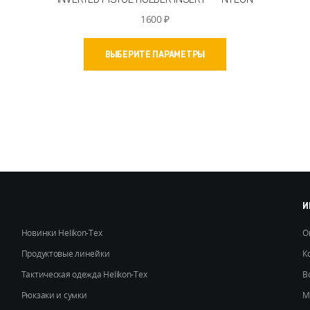
1600
₽
Этот
ВЫБЕРИТЕ ПАРАМЕТРЫ
товар
имеет
несколько
вариаций.
Опции
можно
выбрать
на
странице
товара.
И
Новинки Helikon-Tex
О
Продуктовые линейки
К
Тактическая одежда Helikon-Tex
В
Рюкзаки и сумки
М