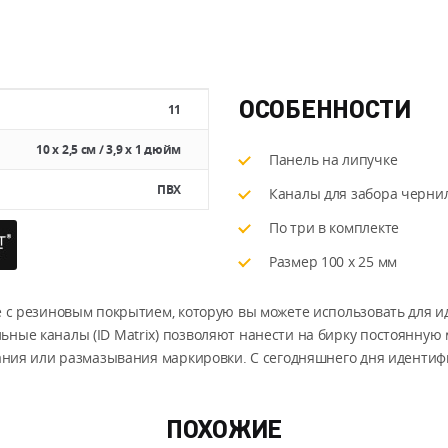
ОСОБЕННОСТИ
11
10 х 2,5 см / 3,9 х 1 дюйм
Панель на липучке
ПВХ
Каналы для забора черни
По три в комплекте
Размер 100 x 25 мм
е с резиновым покрытием, которую вы можете использовать для 
ьные каналы (ID Matrix) позволяют нанести на бирку постоянну
ания или размазывания маркировки. С сегодняшнего дня идентиф
ПОХОЖИЕ