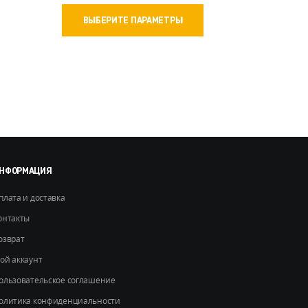
Этот
ВЫБЕРИТЕ ПАРАМЕТРЫ
товар
имеет
несколько
вариаций.
Опции
можно
выбрать
на
странице
товара.
НФОРМАЦИЯ
плата и доставка
онтакты
озврат
ой аккаунт
ользовательское соглашение
олитика конфиденциальности