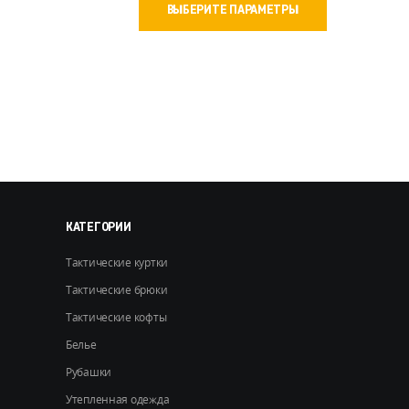
ВЫБЕРИТЕ ПАРАМЕТРЫ
товар
имеет
несколько
вариаций.
Опции
можно
выбрать
на
странице
товара.
КАТЕГОРИИ
Тактические куртки
Тактические брюки
Тактические кофты
Белье
Рубашки
Утепленная одежда