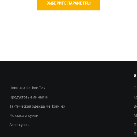
ВЫБЕРИТЕ ПАРАМЕТРЫ
товар
имеет
несколько
вариаций.
Опции
можно
выбрать
на
странице
товара.
И
Новинки Helikon-Tex
О
Продуктовые линейки
К
Тактическая одежда Helikon-Tex
В
Рюкзаки и сумки
М
Аксессуары
П
П