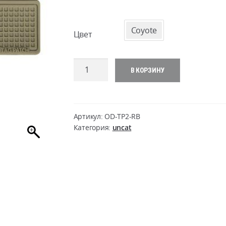
Coyote
Цвет
Количество
В КОРЗИНУ
товара
Tag
Patch
100x25mm
Артикул:
OD-TP2-RB
(set
Категория:
uncat
-
3pcs.)
-
PVC