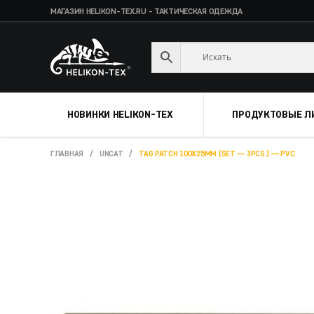
МАГАЗИН HELIKON-TEX.RU - ТАКТИЧЕСКАЯ ОДЕЖДА
Skip
Skip
to
to
navigation
content
НОВИНКИ HELIKON-TEX
ПРОДУКТОВЫЕ Л
ГЛАВНАЯ
/
UNCAT
/
TAG PATCH 100X25MM (SET — 3PCS.) — PVC