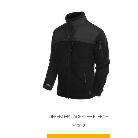
DEFENDER JACKET — FLEECE
7900
₽
Этот