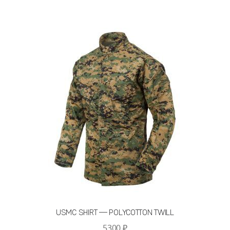
несколько
вариаций.
Опции
можно
выбрать
на
странице
товара.
USMC SHIRT — POLYCOTTON TWILL
5300
₽