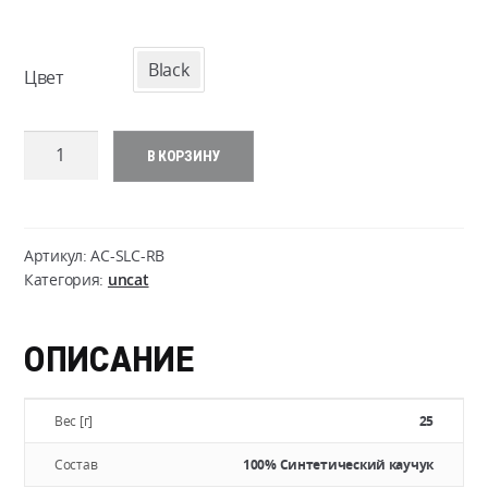
Black
Цвет
Количество
В КОРЗИНУ
товара
TRAVELER
Spare
Leg
Артикул:
AC-SLC-RB
Caps
Категория:
uncat
ОПИСАНИЕ
Вес [г]
25
Состав
100% Синтетический каучук