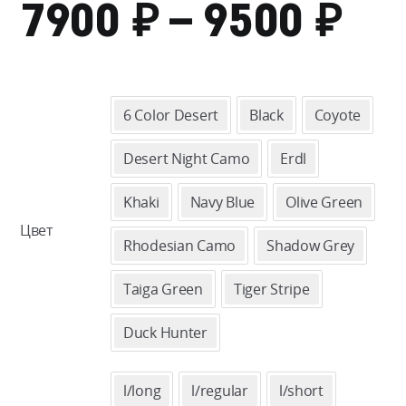
₽
₽
ДИ
7900
–
9500
ЦЕ
79
6 Color Desert
Black
Coyote
–
Desert Night Camo
Erdl
95
Khaki
Navy Blue
Olive Green
Цвет
Rhodesian Camo
Shadow Grey
Taiga Green
Tiger Stripe
Duck Hunter
l/long
l/regular
l/short