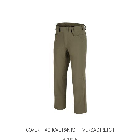
7300 ₽
несколько
вариаций.
Опции
можно
выбрать
на
странице
товара.
COVERT TACTICAL PANTS — VERSASTRETCH
8200
₽