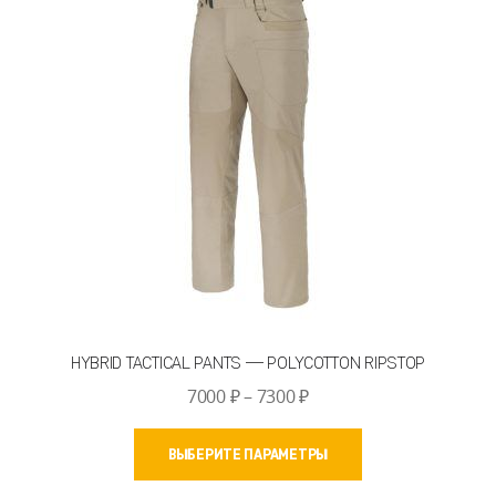
можно
выбрать
на
странице
товара.
HYBRID TACTICAL PANTS — POLYCOTTON RIPSTOP
Диапазон
7000
₽
–
7300
₽
цен:
Этот
7000 ₽
ВЫБЕРИТЕ ПАРАМЕТРЫ
товар
–
имеет