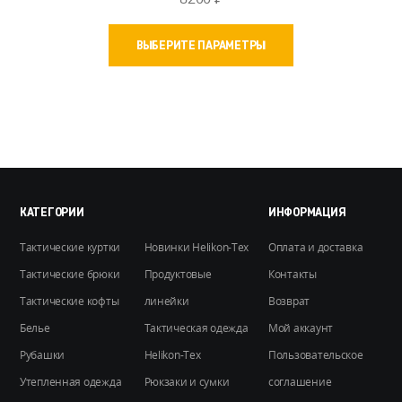
Этот
ВЫБЕРИТЕ ПАРАМЕТРЫ
товар
имеет
несколько
вариаций.
Опции
можно
выбрать
на
КАТЕГОРИИ
ИНФОРМАЦИЯ
странице
Тактические куртки
Новинки Helikon-Tex
Оплата и доставка
товара.
Тактические брюки
Продуктовые
Контакты
Тактические кофты
линейки
Возврат
Белье
Тактическая одежда
Мой аккаунт
Рубашки
Helikon-Tex
Пользовательское
Утепленная одежда
Рюкзаки и сумки
соглашение