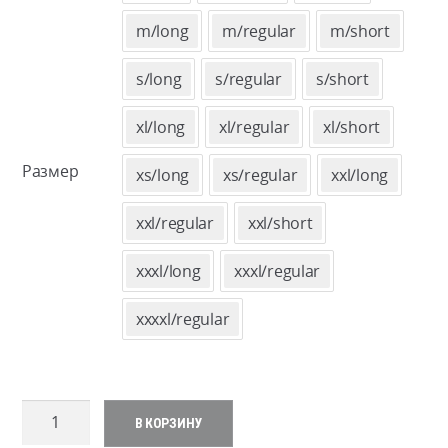
m/long
m/regular
m/short
s/long
s/regular
s/short
xl/long
xl/regular
xl/short
Размер
xs/long
xs/regular
xxl/long
xxl/regular
xxl/short
xxxl/long
xxxl/regular
xxxxl/regular
Количество
В КОРЗИНУ
товара