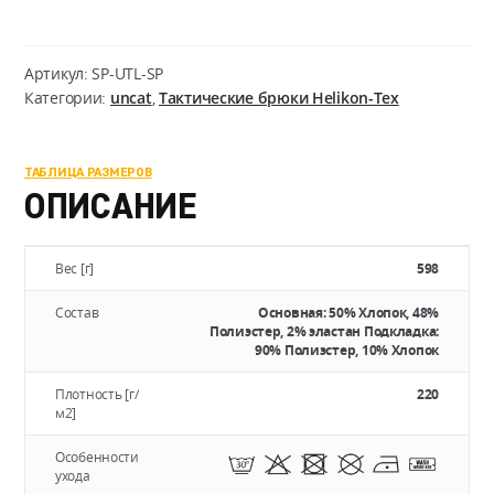
UTP
(Urban
Tactical
Артикул:
SP-UTL-SP
Pants)
Категории:
uncat
,
Тактические брюки Helikon-Tex
-
PolyCotton
ТАБЛИЦА РАЗМЕРОВ
Stretch
ОПИСАНИЕ
Ripstop
Вес [г]
598
Состав
Основная: 50% Хлопок, 48%
Полиэстер, 2% эластан Подкладка:
90% Полиэстер, 10% Хлопок
Плотность [г/
220
м2]
Особенности
ухода