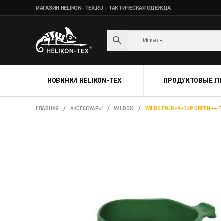
МАГАЗИН HELIKON-TEX.RU - ТАКТИЧЕСКАЯ ОДЕЖДА
Skip
Skip
to
to
navigation
content
НОВИНКИ HELIKON-TEX
ПРОДУКТОВЫЕ Л
ГЛАВНАЯ
/
АКСЕССУАРЫ
/
WILDO®
/
WILDO FOLD-A-CUP GREEN — 