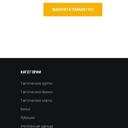
Этот
ВЫБЕРИТЕ ПАРАМЕТРЫ
товар
имеет
несколько
вариаций.
Опции
можно
выбрать
на
странице
товара.
КАТЕГОРИИ
Тактические куртки
Тактические брюки
Тактические кофты
Белье
Рубашки
Утепленная одежда