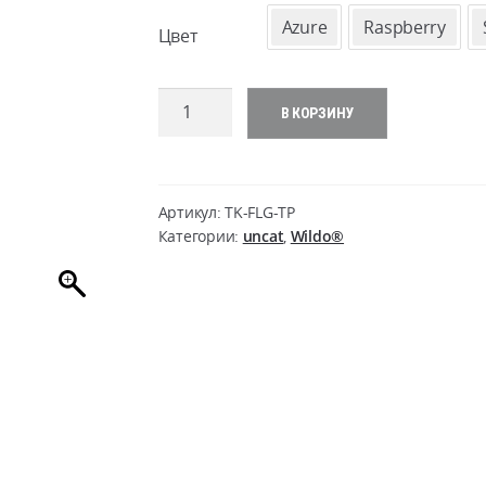
Azure
Raspberry
Цвет
Количество
В КОРЗИНУ
товара
Wildo
FOLD-
A-
Артикул:
TK-FLG-TP
CUP
Категории:
uncat
,
Wildo®
GREEN
-
TPE