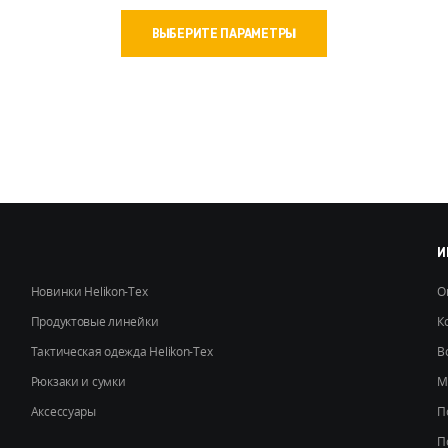
Этот
ВЫБЕРИТЕ ПАРАМЕТРЫ
товар
имеет
несколько
вариаций.
Опции
можно
выбрать
на
странице
товара.
И
Новинки Helikon-Tex
О
Продуктовые линейки
К
Тактическая одежда Helikon-Tex
В
Рюкзаки и сумки
М
Аксессуары
П
П