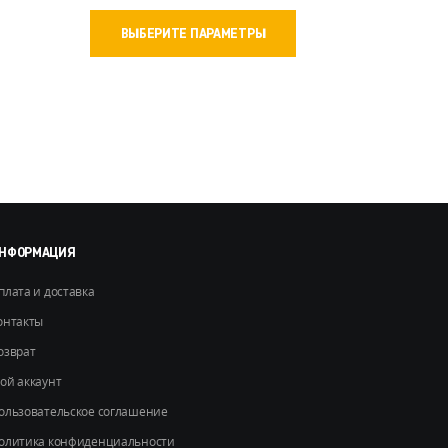
Этот
ВЫБЕРИТЕ ПАРАМЕТРЫ
товар
имеет
несколько
вариаций.
Опции
можно
выбрать
на
странице
товара.
НФОРМАЦИЯ
плата и доставка
онтакты
озврат
ой аккаунт
ользовательское соглашение
олитика конфиденциальности