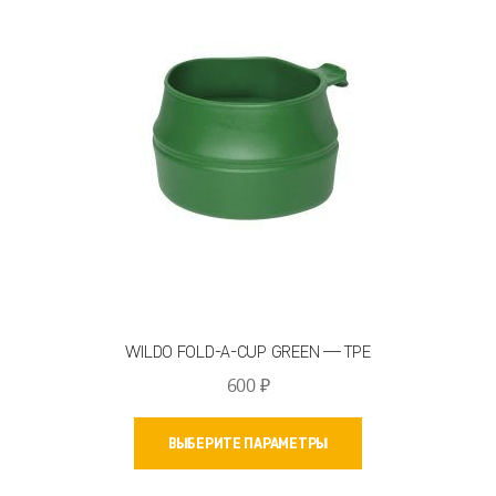
можно
выбрать
на
странице
товара.
WILDO FOLD-A-CUP GREEN — TPE
600
₽
Этот
ВЫБЕРИТЕ ПАРАМЕТРЫ
товар
имеет