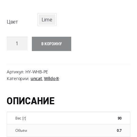
Lime
Цвет
Количество
В КОРЗИНУ
товара
Wildo
Hiker
Bottle
Артикул:
HY-WHB-PE
(700
Категории:
uncat
,
Wildo®
ml)
ОПИСАНИЕ
Вес [г]
90
Объем
0.7