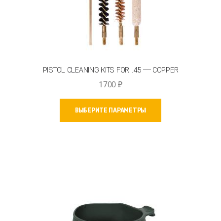
PISTOL CLEANING KITS FOR .45 — COPPER
1700
₽
Этот
ВЫБЕРИТЕ ПАРАМЕТРЫ
товар
имеет
несколько
вариаций.
Опции
можно
выбрать
на
странице