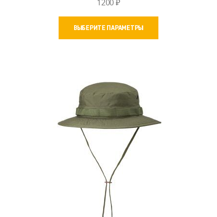
1200
₽
Этот
ВЫБЕРИТЕ ПАРАМЕТРЫ
товар
имеет
несколько
вариаций.
Опции
можно
выбрать
на
странице
товара.