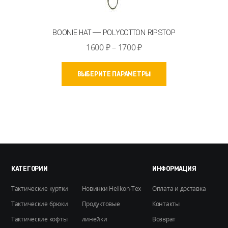
BOONIE HAT — POLYCOTTON RIPSTOP
Диапазон
1600
₽
–
1700
₽
цен:
Этот
1600 ₽
ВЫБЕРИТЕ ПАРАМЕТРЫ
товар
–
имеет
1700 ₽
несколько
вариаций.
Опции
можно
выбрать
на
КАТЕГОРИИ
ИНФОРМАЦИЯ
странице
Тактические куртки
Новинки Helikon-Tex
Оплата и доставка
товара.
Тактические брюки
Продуктовые
Контакты
Тактические кофты
линейки
Возврат