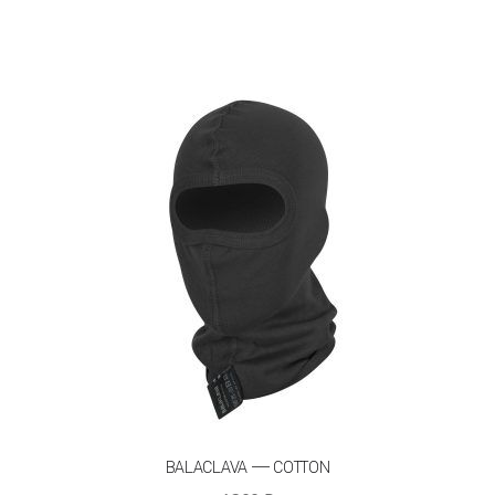
имеет
несколько
вариаций.
Опции
можно
выбрать
на
странице
товара.
BALACLAVA — COTTON