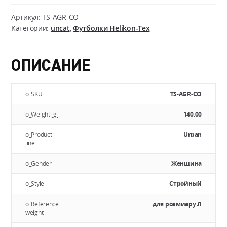
T-
shirt
Артикул:
TS-AGR-CO
(ABC
Категории:
uncat
,
Футболки Helikon-Tex
Girl)
ОПИСАНИЕ
o_SKU
TS-AGR-CO
o_Weight [g]
140.00
o_Product
Urban
line
o_Gender
Женщина
o_Style
Стройный
o_Reference
для розмиару Л
weight