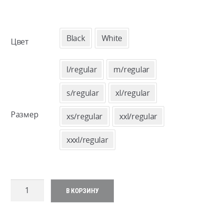
Black
White
Цвет
l/regular
m/regular
s/regular
xl/regular
Размер
xs/regular
xxl/regular
xxxl/regular
Количество
В КОРЗИНУ
товара
Women's