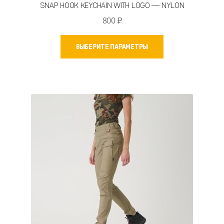
SNAP HOOK KEYCHAIN WITH LOGO — NYLON
800
₽
Этот
ВЫБЕРИТЕ ПАРАМЕТРЫ
товар
имеет
несколько
вариаций.
Опции
можно
выбрать
на
странице
товара.