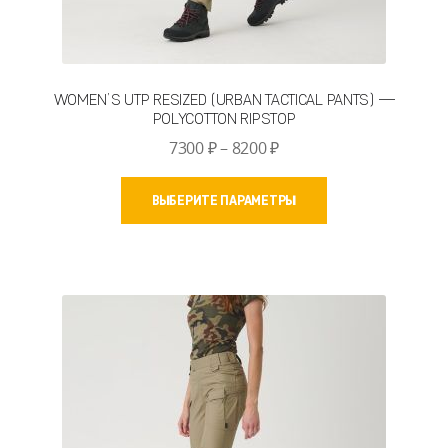
WOMEN’S UTP RESIZED (URBAN TACTICAL PANTS) —
POLYCOTTON RIPSTOP
Диапазон
7300
₽
–
8200
₽
цен:
Этот
7300 ₽
ВЫБЕРИТЕ ПАРАМЕТРЫ
товар
–
имеет
8200 ₽
несколько
вариаций.
Опции
можно
выбрать
на
странице
товара.