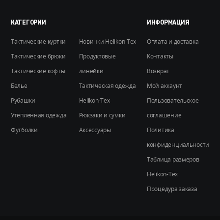
выбрать
на
КАТЕГОРИИ
ИНФОРМАЦИЯ
странице
Тактические куртки
Новинки Helikon-Tex
Оплата и доставка
товара.
Тактические брюки
Продуктовые
Контакты
Тактические кофты
линейки
Возврат
Белье
Тактическая одежда
Мой аккаунт
Рубашки
Helikon-Tex
Пользовательское
Утепленная одежда
Рюкзаки и сумки
соглашение
Футболки
Аксессуары
Политика
конфиденциальности
Таблица размеров
Helikon-Tex
Процедура заказа