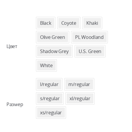
Black
Coyote
Khaki
Olive Green
PL Woodland
Цвет
Shadow Grey
U.S. Green
White
l/regular
m/regular
s/regular
xl/regular
Размер
xs/regular