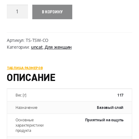
Количество
В КОРЗИНУ
товара
WOMEN'S
T-
Shirt
Артикул:
TS-TSW-CO
-
Категории:
uncat
,
Для женщин
Cotton
ТАБЛИЦА РАЗМЕРОВ
ОПИСАНИЕ
Вес [г]
117
Назначение
Базовый слой
Основные
Приятный на ощупь
характеристики
продукта