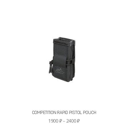
несколько
вариаций.
Опции
можно
выбрать
на
странице
товара.
COMPETITION RAPID PISTOL POUCH
Диапазон
1900
₽
–
2400
₽
цен: