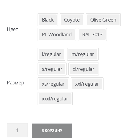
Black
Coyote
Olive Green
Цвет
PL Woodland
RAL 7013
l/regular
m/regular
s/regular
xl/regular
Размер
xs/regular
xxl/regular
xxxl/regular
Количество
В КОРЗИНУ
товара