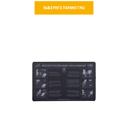
Этот
1900 ₽
ВЫБЕРИТЕ ПАРАМЕТРЫ
товар
–
имеет
2400 ₽
несколько
вариаций.
Опции
можно
выбрать
на
странице
товара.