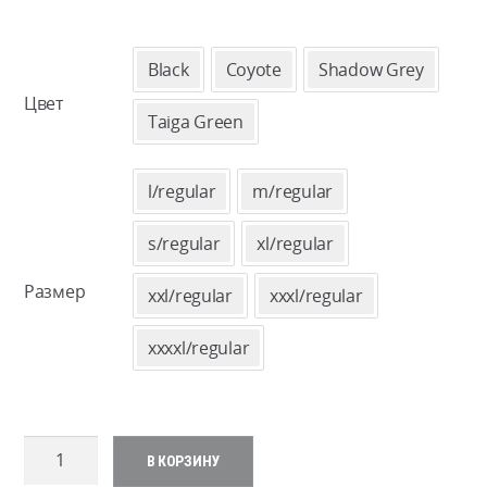
Black
Coyote
Shadow Grey
Цвет
Taiga Green
l/regular
m/regular
s/regular
xl/regular
Размер
xxl/regular
xxxl/regular
xxxxl/regular
Количество
В КОРЗИНУ
товара