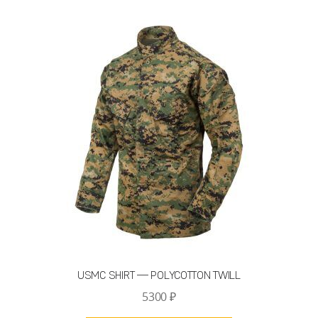
вариаций.
Опции
можно
выбрать
на
странице
товара.
USMC SHIRT — POLYCOTTON TWILL
5300
₽