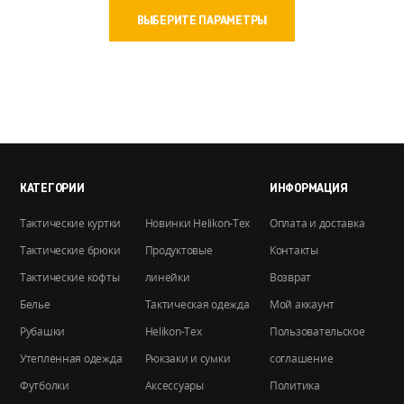
Этот
ВЫБЕРИТЕ ПАРАМЕТРЫ
товар
имеет
несколько
вариаций.
Опции
можно
выбрать
на
КАТЕГОРИИ
ИНФОРМАЦИЯ
странице
Тактические куртки
Новинки Helikon-Tex
Оплата и доставка
товара.
Тактические брюки
Продуктовые
Контакты
Тактические кофты
линейки
Возврат
Белье
Тактическая одежда
Мой аккаунт
Рубашки
Helikon-Tex
Пользовательское
Утепленная одежда
Рюкзаки и сумки
соглашение
Футболки
Аксессуары
Политика