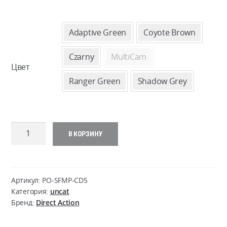
ЦЕ
37
Adaptive Green
Coyote Brown
–
Czarny
MultiCam
Цвет
40
Ranger Green
Shadow Grey
Количество
В КОРЗИНУ
товара
Direct
Action
SINGLE
Артикул:
PO-SFMP-CD5
Flat
Категория:
uncat
Бренд:
Direct Action
Magazine
Pouch