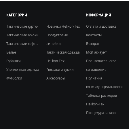
можно
выбрать
на
КАТЕГОРИИ
ИНФОРМАЦИЯ
странице
Тактические куртки
Новинки Helikon-Tex
Оплата и доставка
товара.
Тактические брюки
Продуктовые
Контакты
Тактические кофты
линейки
Возврат
Белье
Тактическая одежда
Мой аккаунт
Рубашки
Helikon-Tex
Пользовательское
Утепленная одежда
Рюкзаки и сумки
соглашение
Футболки
Аксессуары
Политика
конфиденциальности
Таблица размеров
Helikon-Tex
Процедура заказа