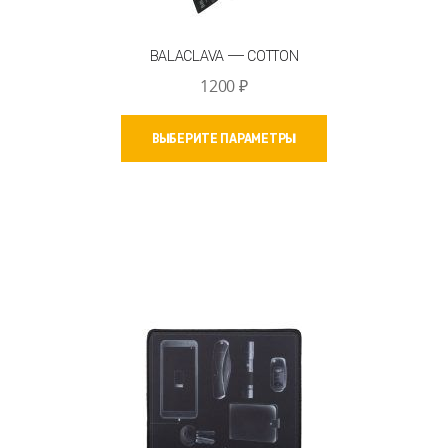
BALACLAVA — COTTON
1200
₽
Этот
ВЫБЕРИТЕ ПАРАМЕТРЫ
товар
имеет
несколько
вариаций.
Опции
можно
выбрать
на
странице
товара.