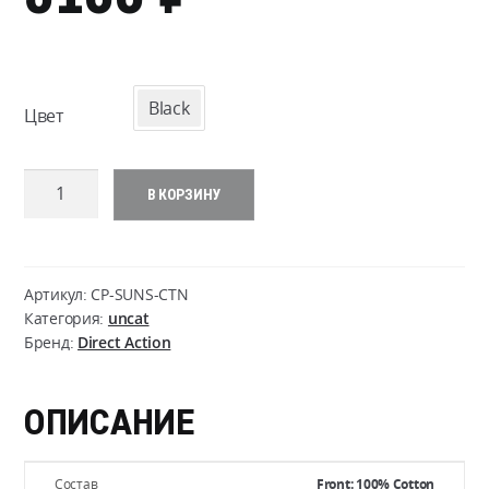
Black
Цвет
Количество
В КОРЗИНУ
товара
Direct
Action
DA
Артикул:
CP-SUNS-CTN
Sunset
Категория:
uncat
Бренд:
Direct Action
Feed
Cap
-
ОПИСАНИЕ
Cotton
Состав
Front: 100% Cotton