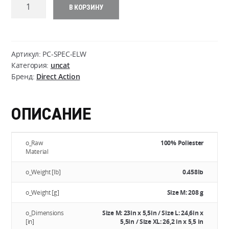
Количество
В КОРЗИНУ
товара
Direct
Action
SPITFIRE
Артикул:
PC-SPEC-ELW
MK
Категория:
uncat
Бренд:
Direct Action
II
Elastic
Cummerbund
ОПИСАНИЕ
o_Raw
100% Poliester
Material
o_Weight [lb]
0.458lb
o_Weight [g]
Size M: 208 g
o_Dimensions
Size M: 23in x 5,5in / Size L: 24,6in x
[in]
5,5in / Size XL: 26,2 in x 5,5 in