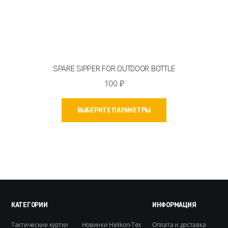
SPARE SIPPER FOR OUTDOOR BOTTLE
100
₽
Этот
ВЫБЕРИТЕ ПАРАМЕТРЫ
товар
имеет
несколько
вариаций.
Опции
можно
выбрать
на
КАТЕГОРИИ
ИНФОРМАЦИЯ
странице
Тактические куртки
Новинки Helikon-Tex
Оплата и доставка