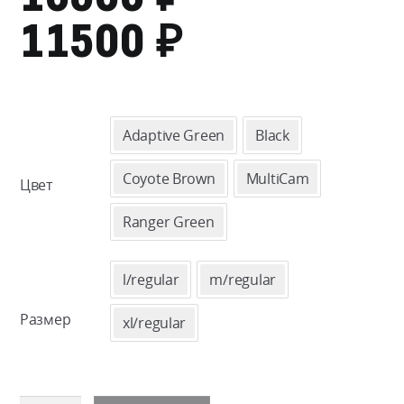
₽
ДИАПАЗО
11500
ЦЕН:
10300 ₽
Adaptive Green
Black
–
Coyote Brown
MultiCam
Цвет
11500 ₽
Ranger Green
l/regular
m/regular
Размер
xl/regular