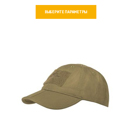
Этот
ВЫБЕРИТЕ ПАРАМЕТРЫ
товар
имеет
несколько
вариаций.
Опции
можно
выбрать
на
странице
товара.