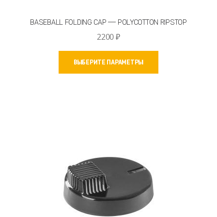
BASEBALL FOLDING CAP — POLYCOTTON RIPSTOP
2200
₽
Этот
ВЫБЕРИТЕ ПАРАМЕТРЫ
товар
имеет
несколько
вариаций.
Опции
можно
выбрать
на
странице
товара.