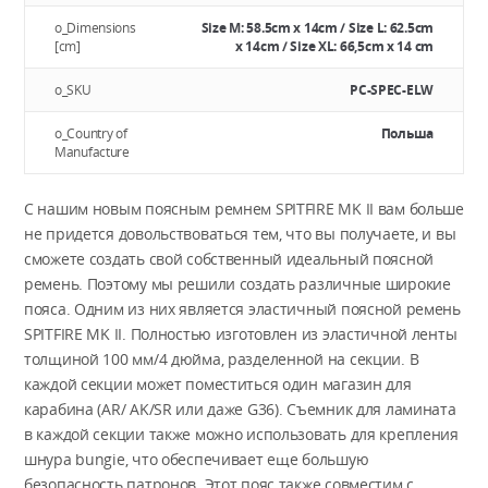
o_Dimensions
Size M: 58.5cm x 14cm / Size L: 62.5cm
[cm]
x 14cm / Size XL: 66,5cm x 14 cm
o_SKU
PC-SPEC-ELW
o_Country of
Польша
Manufacture
С нашим новым поясным ремнем SPITFIRE MK II вам больше
не придется довольствоваться тем, что вы получаете, и вы
сможете создать свой собственный идеальный поясной
ремень. Поэтому мы решили создать различные широкие
пояса. Одним из них является эластичный поясной ремень
SPITFIRE MK II. Полностью изготовлен из эластичной ленты
толщиной 100 мм/4 дюйма, разделенной на секции. В
каждой секции может поместиться один магазин для
карабина (AR/ AK/SR или даже G36). Съемник для ламината
в каждой секции также можно использовать для крепления
шнура bungie, что обеспечивает еще большую
безопасность патронов. Этот пояс также совместим с