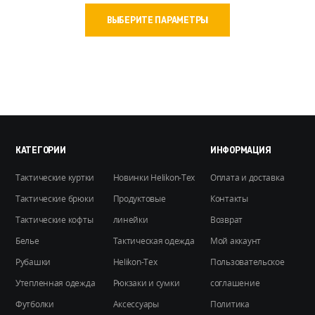
Этот
ВЫБЕРИТЕ ПАРАМЕТРЫ
товар
имеет
несколько
вариаций.
Опции
можно
выбрать
на
КАТЕГОРИИ
ИНФОРМАЦИЯ
странице
Тактические куртки
Новинки Helikon-Tex
Оплата и доставка
товара.
Тактические брюки
Продуктовые
Контакты
Тактические кофты
линейки
Возврат
Белье
Тактическая одежда
Мой аккаунт
Рубашки
Helikon-Tex
Пользовательское
Утепленная одежда
Рюкзаки и сумки
соглашение
Футболки
Аксессуары
Политика