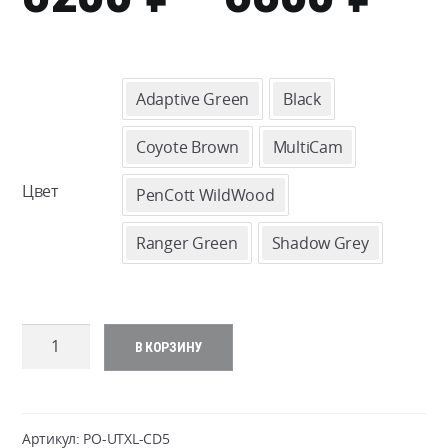
ЦЕ
62
Adaptive Green
Black
–
Coyote Brown
MultiCam
68
Цвет
PenCott WildWood
Ranger Green
Shadow Grey
Количество
В КОРЗИНУ
товара
Direct
Action
UTILITY
Артикул:
PO-UTXL-CD5