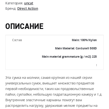
POUCH
Категория:
uncat
Бренд:
Direct Action
X-
LARGE
-
ОПИСАНИЕ
Cordura
Состав
Main: 100% Nylon
Main Material: Cordura® 500D
Main material grammature [g / m2]: 225
:
Эта сумка на молнии, самая крупная из нашей серии
универсальных сумок, вмещает множество предметов
первой необходимости, таких как продовольственные
пайки, сухпайки, небольшую гидратационную камеру и т.д.
Внутренние эластичные карманы помогут вам
распределить нагрузку, удерживая мелкие предметы на