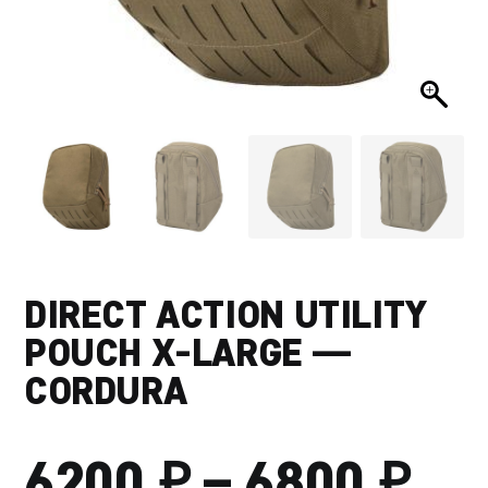
DIRECT ACTION UTILITY
POUCH X-LARGE —
CORDURA
₽
₽
ДИ
6200
–
6800