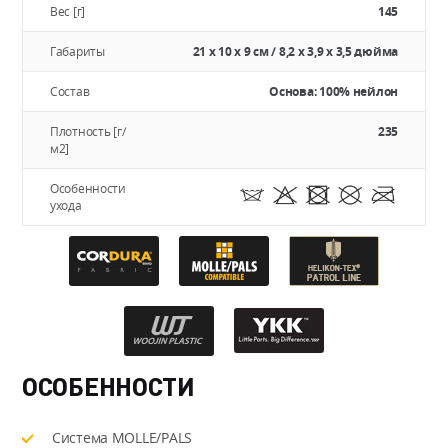
Вес [г]
145
Габариты
21 x 10 x 9 см / 8,2 x 3,9 x 3,5 дюйма
Состав
Основа: 100% нейлон
Плотность [г/
235
м2]
Особенности
ухода
ОСОБЕННОСТИ
Система MOLLE/PALS