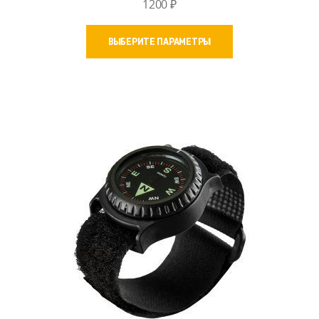
1200
₽
Этот
ВЫБЕРИТЕ ПАРАМЕТРЫ
товар
имеет
несколько
вариаций.
Опции
можно
выбрать
на
странице
товара.