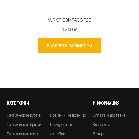
WRIST COMPASS T25
1200
₽
Этот
ВЫБЕРИТЕ ПАРАМЕТРЫ
товар
имеет
несколько
вариаций.
Опции
можно
выбрать
на
КАТЕГОРИИ
ИНФОРМАЦИЯ
странице
Тактические куртки
Новинки Helikon-Tex
Оплата и доставка
товара.
Тактические брюки
Продуктовые
Контакты
Тактические кофты
линейки
Возврат