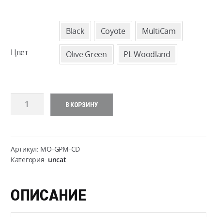
Black
Coyote
MultiCam
Цвет
Olive Green
PL Woodland
Количество
В КОРЗИНУ
товара
Guardian
Multi
Pouch
Артикул:
MO-GPM-CD
-
Категория:
uncat
Cordura
ОПИСАНИЕ