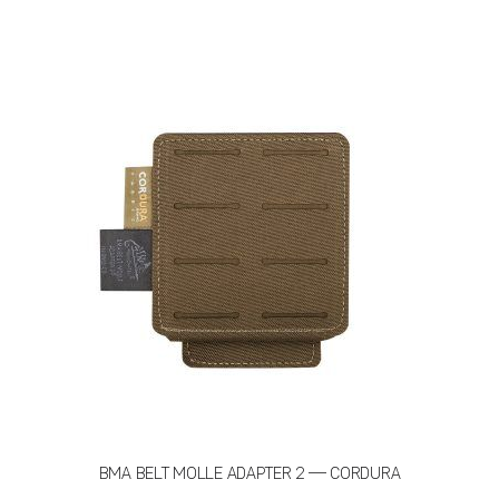
имеет
несколько
вариаций.
Опции
можно
выбрать
на
странице
товара.
BMA BELT MOLLE ADAPTER 2 — CORDURA