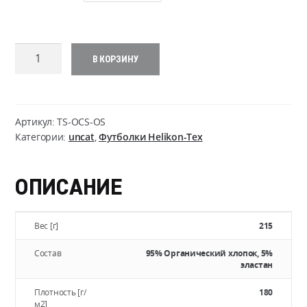
Количество
В КОРЗИНУ
товара
Organic
Cotton
T-
Артикул:
TS-OCS-OS
Shirt
Категории:
uncat
,
Футболки Helikon-Tex
SLIM
ОПИСАНИЕ
Вес [г]
215
Состав
95% Органический хлопок, 5%
эластан
Плотность [г/
180
м2]