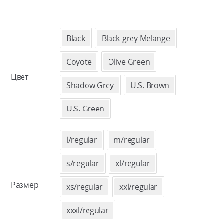
Black
Black-grey Melange
Coyote
Olive Green
Цвет
Shadow Grey
U.S. Brown
U.S. Green
l/regular
m/regular
s/regular
xl/regular
Размер
xs/regular
xxl/regular
xxxl/regular