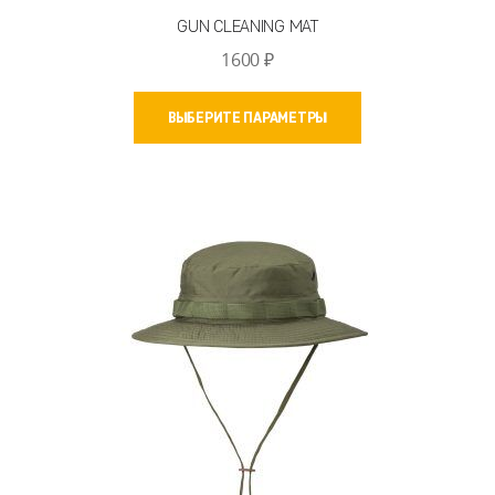
GUN CLEANING MAT
1600
₽
Этот
ВЫБЕРИТЕ ПАРАМЕТРЫ
товар
имеет
несколько
вариаций.
Опции
можно
выбрать
на
странице
товара.