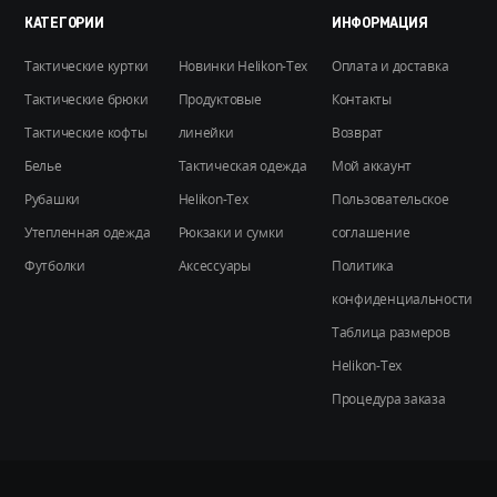
на
КАТЕГОРИИ
ИНФОРМАЦИЯ
странице
Тактические куртки
Новинки Helikon-Tex
Оплата и доставка
товара.
Тактические брюки
Продуктовые
Контакты
Тактические кофты
линейки
Возврат
Белье
Тактическая одежда
Мой аккаунт
Рубашки
Helikon-Tex
Пользовательское
Утепленная одежда
Рюкзаки и сумки
соглашение
Футболки
Аксессуары
Политика
конфиденциальности
Таблица размеров
Helikon-Tex
Процедура заказа