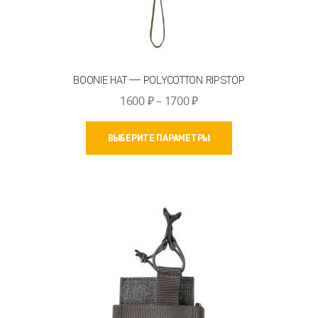
BOONIE HAT — POLYCOTTON RIPSTOP
Диапазон
1600
₽
–
1700
₽
цен:
Этот
1600 ₽
ВЫБЕРИТЕ ПАРАМЕТРЫ
товар
–
имеет
1700 ₽
несколько
вариаций.
Опции
можно
выбрать
на
странице
товара.