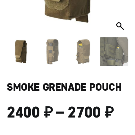
SMOKE GRENADE POUCH
₽
₽
ДИ
2400
–
2700
ЦЕ