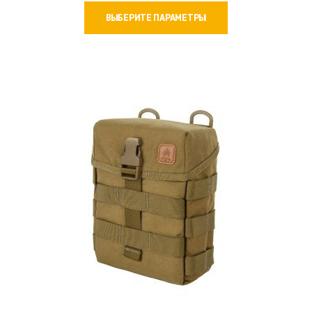
Этот
3400 ₽
ВЫБЕРИТЕ ПАРАМЕТРЫ
товар
–
имеет
3600 ₽
несколько
вариаций.
Опции
можно
выбрать
на
странице
товара.