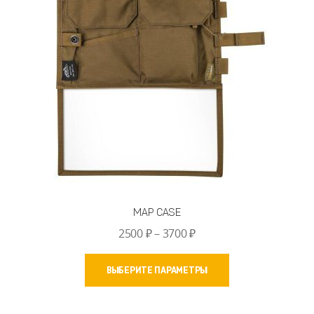
MAP CASE
Диапазон
2500
₽
–
3700
₽
цен:
Этот
2500 ₽
ВЫБЕРИТЕ ПАРАМЕТРЫ
товар
–
имеет
3700 ₽
несколько