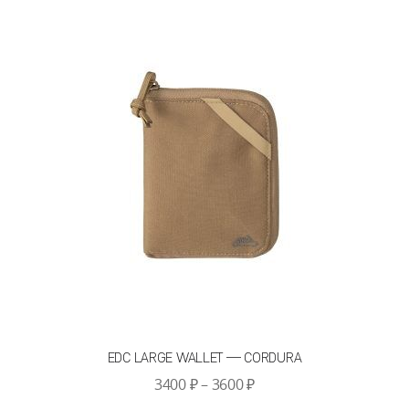
вариаций.
Опции
можно
выбрать
на
странице
товара.
EDC LARGE WALLET — CORDURA
Диапазон
3400
₽
–
3600
₽
цен: