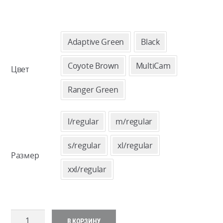
ЦЕН:
10800 ₽
Adaptive Green
Black
–
Coyote Brown
MultiCam
Цвет
11500 ₽
Ranger Green
l/regular
m/regular
s/regular
xl/regular
Размер
xxl/regular
Количество
В КОРЗИНУ