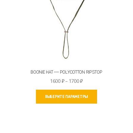
BOONIE HAT — POLYCOTTON RIPSTOP
Диапазон
1600
₽
–
1700
₽
цен:
Этот
1600 ₽
ВЫБЕРИТЕ ПАРАМЕТРЫ
товар
–
имеет
1700 ₽
несколько
вариаций.
Опции