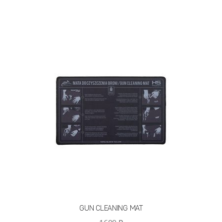
имеет
несколько
вариаций.
Опции
можно
выбрать
на
странице
товара.
GUN CLEANING MAT