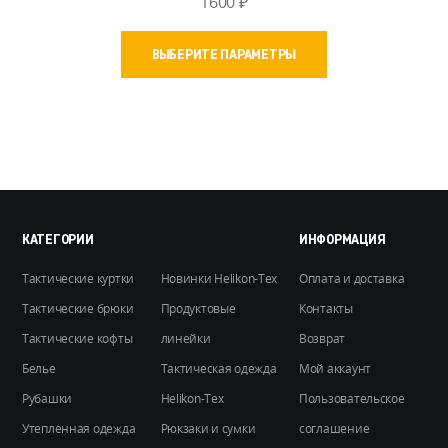
1600
₽
Этот
ВЫБЕРИТЕ ПАРАМЕТРЫ
товар
имеет
несколько
вариаций.
Опции
можно
выбрать
на
КАТЕГОРИИ
ИНФОРМАЦИЯ
странице
Тактические куртки
Новинки Helikon-Tex
Оплата и доставка
товара.
Тактические брюки
Продуктовые
Контакты
Тактические кофты
линейки
Возврат
Белье
Тактическая одежда
Мой аккаунт
Рубашки
Helikon-Tex
Пользовательское
Утепленная одежда
Рюкзаки и сумки
соглашение