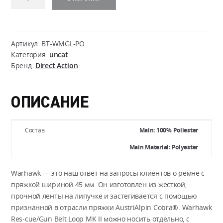
товара
Direct
Action
Warhawk
Артикул:
BT-WMGL-PO
Modular
Категория:
uncat
Бренд:
Direct Action
Rescue/Gun
Belt
Loop
ОПИСАНИЕ
MK
II
-
Состав
Main: 100% Poliester
Polyester
Main Material: Polyester
Warhawk — это наш ответ на запросы клиентов о ремне с
пряжкой шириной 45 мм. Он изготовлен из жесткой,
прочной ленты на липучке и застегивается с помощью
признанной в отрасли пряжки AustriAlpin Cobra®. Warhawk
Res-cue/Gun Belt Loop MK II можно носить отдельно, с